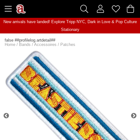
New arrivals have landed! Explore
Tripp NYC
,
Dark in Love
&
Pop Culture
Stationary
false ##profilelog.artdetail##
Home
/
Bands
/
Accessoires
/
Patches