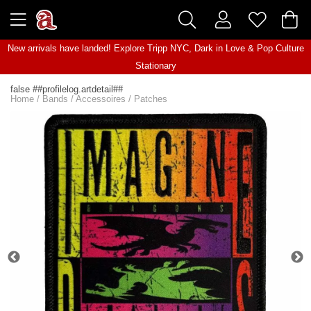
New arrivals have landed! Explore
Tripp NYC
,
Dark in Love
&
Pop Culture
Stationary
false ##profilelog.artdetail##
Home
/
Bands
/
Accessoires
/
Patches