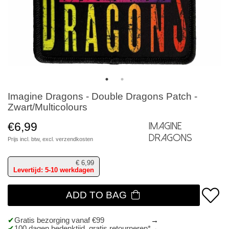
Imagine Dragons - Double Dragons Patch -
Zwart/Multicolours
€6,99
Imagine
Dragons
Prijs incl. btw, excl.
verzendkosten
€
6,99
Levertijd: 5-10 werkdagen
ADD TO BAG
Gratis bezorging vanaf €99
100 dagen bedenktijd, gratis retourneren*