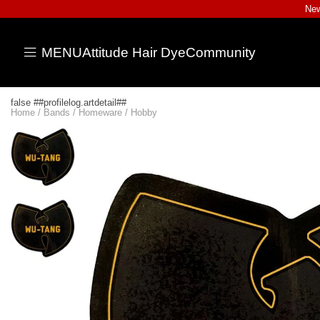
New
MENU
Attitude Hair Dye
Community
false ##profilelog.artdetail##
Home
/
Bands
/
Homeware
/
Hobby