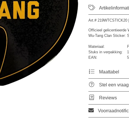
Artikelinformat
Art.#
219WTCSTICK20
Officieel gelicentieerd
Wu-Tang Clan Sticker: 
Materiaal:
P
Stuks in verpakking:
1
EAN:
5
Maattabel
Stel een vraag
Reviews
Voorraadnotific