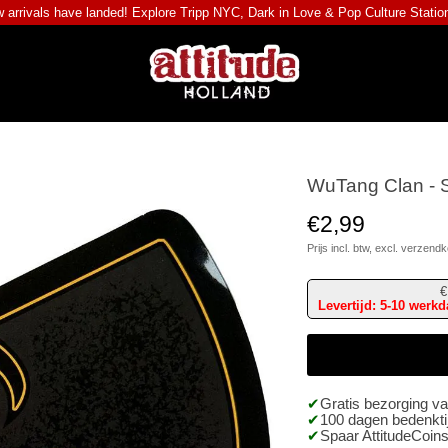
 arrivals have landed! Explore
Tripp NYC
,
Dark in Love
&
Pop Culture Statio
WuTang Clan - S
€2,99
Prijs incl. btw, excl.
verzendk
€
Levertijd: 5-10 werk
Gratis bezorging v
100 dagen bedenktij
Spaar AttitudeCoins