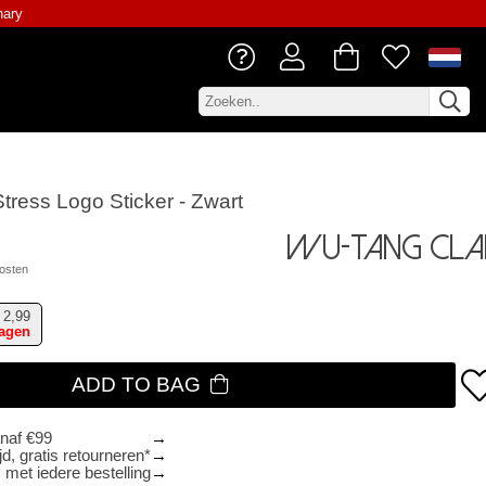
nary
tress Logo Sticker - Zwart
Wu-Tang Cla
osten
2,99
dagen
ADD TO BAG
anaf €99
d, gratis retourneren*
 met iedere bestelling