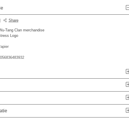
ie
|
Share
e Wu-Tang Clan merchandise
Stress Logo
apier
056836483932
atie