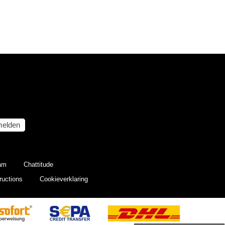
elden
eam
Chattitude
ructions
Cookieverklaring