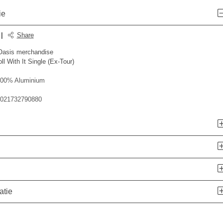
ie
|
Share
e Oasis merchandise
l With It Single (Ex-Tour)
00% Aluminium
021732790880
atie