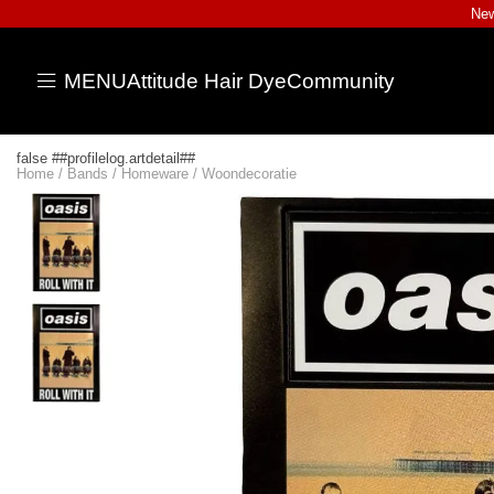
New
MENU
Attitude Hair Dye
Community
false ##profilelog.artdetail##
Home
/
Bands
/
Homeware
/
Woondecoratie