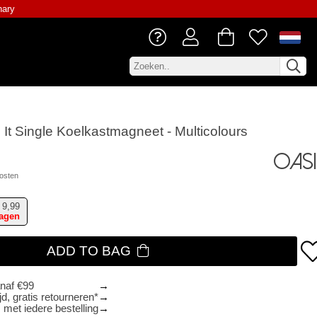
nary
h It Single Koelkastmagneet - Multicolours
Oasi
osten
9,99
dagen
ADD TO BAG
anaf €99
d, gratis retourneren*
 met iedere bestelling