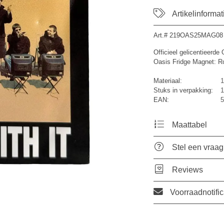
Artikelinformat
Art.#
219OAS25MAG08
Officieel gelicentieerd
Oasis Fridge Magnet: Rol
Materiaal:
1
Stuks in verpakking:
1
EAN:
5
Maattabel
Stel een vraag
Reviews
Voorraadnotific