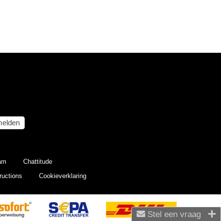
elden
eam
Chattitude
ructions
Cookieverklaring
Stel een vraag