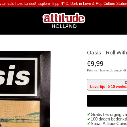
 arrivals have landed! Explore
Tripp NYC
,
Dark in Love
&
Pop Culture Statio
Oasis - Roll Wit
€9,99
Prijs incl. btw, excl.
verzendk
€
Levertijd: 5-10 werk
Gratis bezorging v
100 dagen bedenktij
Spaar AttitudeCoins