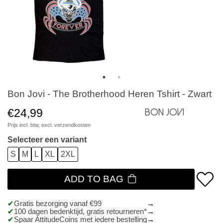
Bon Jovi - The Brotherhood Heren Tshirt - Zwart
€24,99
Bon Jovi
Prijs incl. btw, excl.
verzendkosten
Selecteer een variant
S
M
L
XL
2XL
ADD TO BAG
Gratis bezorging vanaf €99
100 dagen bedenktijd, gratis retourneren*
Spaar AttitudeCoins met iedere bestelling