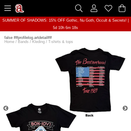
SUMMER OF SHADOWS: 15% OFF Gothic, Nu Goth, Occult & Secrets! |
5d 10h 6m 18s
false ##profilelog.artdetail##
Home
/
Bands
/
Kleding
/
T-shirts & tops