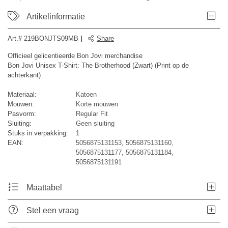
Artikelinformatie
Art.#
219BONJTS09MB
|
Share
Officieel gelicentieerde Bon Jovi merchandise
Bon Jovi Unisex T-Shirt: The Brotherhood (Zwart) (Print op de
achterkant)
Materiaal:
Katoen
Mouwen:
Korte mouwen
Pasvorm:
Regular Fit
Sluiting:
Geen sluiting
Stuks in verpakking:
1
EAN:
5056875131153, 5056875131160,
5056875131177, 5056875131184,
5056875131191
Maattabel
Stel een vraag