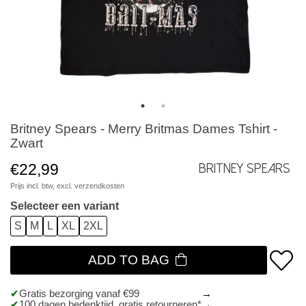
Britney Spears - Merry Britmas Dames Tshirt -
Zwart
€22,99
Britney Spears
Prijs incl. btw, excl.
verzendkosten
Selecteer een variant
S
M
L
XL
2XL
ADD TO BAG
Gratis bezorging vanaf €99
100 dagen bedenktijd, gratis retourneren*