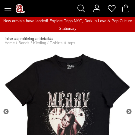
New arrivals have landed! Explore
Tripp NYC
,
Dark in Love
&
Pop Culture
Stationary
false ##profilelog.artdetail##
Home
/
Bands
/
Kleding
/
T-shirts & tops