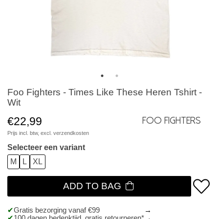
Foo Fighters - Times Like These Heren Tshirt -
Wit
€22,99
Foo Fighters
Prijs incl. btw, excl.
verzendkosten
Selecteer een variant
M
L
XL
ADD TO BAG
Gratis bezorging vanaf €99
100 dagen bedenktijd, gratis retourneren*