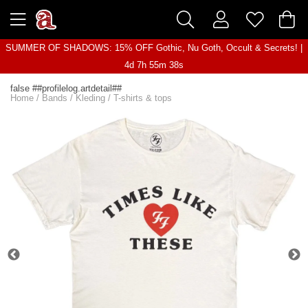
SUMMER OF SHADOWS: 15% OFF Gothic, Nu Goth, Occult & Secrets! |
4d 7h 55m 38s
false ##profilelog.artdetail##
Home
/
Bands
/
Kleding
/
T-shirts & tops