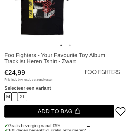
Foo Fighters - Your Favourite Toy Album
Tracklist Heren Tshirt - Zwart
€24,99
Foo Fighters
Prijs incl. btw, excl.
verzendkosten
Selecteer een variant
M
L
XL
ADD TO BAG
Gratis bezorging vanaf €99
100 dagen bedenktijd, gratis retourneren*