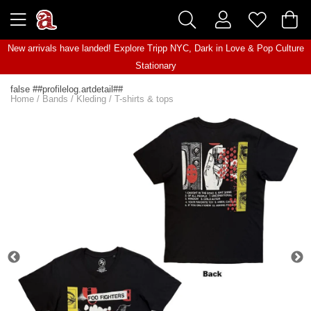
New arrivals have landed! Explore
Tripp NYC
,
Dark in Love
&
Pop Culture
Stationary
false ##profilelog.artdetail##
Home
/
Bands
/
Kleding
/
T-shirts & tops