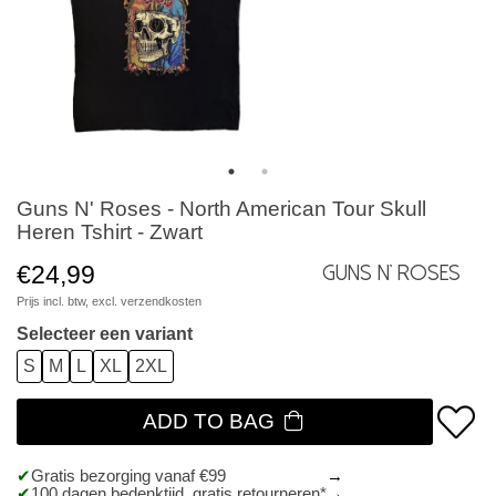
Guns N' Roses - North American Tour Skull
Heren Tshirt - Zwart
€24,99
Guns N' Roses
Prijs incl. btw, excl.
verzendkosten
Selecteer een variant
S
M
L
XL
2XL
ADD TO BAG
Gratis bezorging vanaf €99
100 dagen bedenktijd, gratis retourneren*