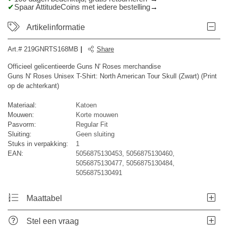
Spaar AttitudeCoins met iedere bestelling
Artikelinformatie
Art.#
219GNRTS168MB
|
Share
Officieel gelicentieerde Guns N' Roses merchandise
Guns N' Roses Unisex T-Shirt: North American Tour Skull (Zwart) (Print
op de achterkant)
Materiaal:
Katoen
Mouwen:
Korte mouwen
Pasvorm:
Regular Fit
Sluiting:
Geen sluiting
Stuks in verpakking:
1
EAN:
5056875130453, 5056875130460,
5056875130477, 5056875130484,
5056875130491
Maattabel
Stel een vraag