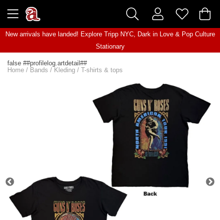
New arrivals have landed! Explore
Tripp NYC
,
Dark in Love
&
Pop Culture
Stationary
false ##profilelog.artdetail##
Home
/
Bands
/
Kleding
/
T-shirts & tops