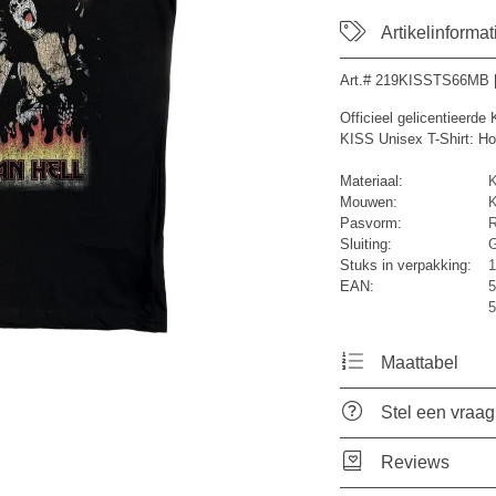
Artikelinformat
Art.#
219KISSTS66MB
Officieel gelicentieerde
KISS Unisex T-Shirt: Hot
Materiaal:
K
Mouwen:
K
Pasvorm:
R
Sluiting:
G
Stuks in verpakking:
1
EAN:
5
5
Maattabel
Stel een vraag
Reviews