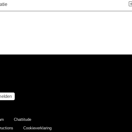
atie
elden
eam
Chattitude
ructions
Cookieverklaring