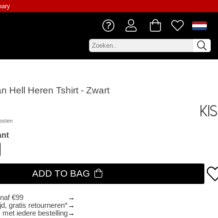
nary
n Hell Heren Tshirt - Zwart
Ki
osten
ant
ADD TO BAG
anaf €99
d, gratis retourneren*
 met iedere bestelling