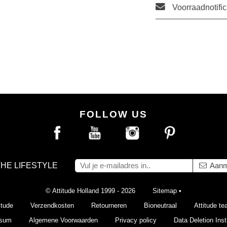
Voorraadnotific
FOLLOW US
THE LIFESTYLE
Aanm
© Attitude Holland 1999 - 2026
Sitemap
•
itude
Verzendkosten
Retourneren
Bioneutraal
Attitude t
ssum
Algemene Voorwaarden
Privacy policy
Data Deletion Inst