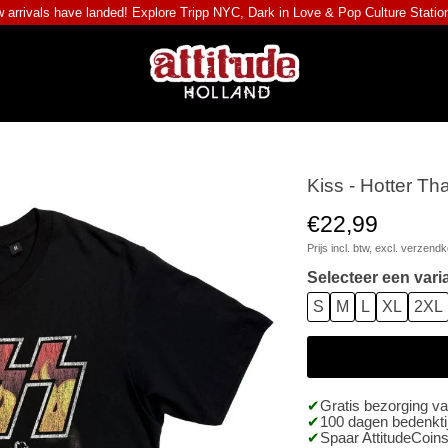
 arrivals have landed! Explore
Tripp NYC
,
Dark in Love
&
Pop Culture Statio
Kiss - Hotter Tha
€22,99
Prijs incl. btw, excl.
verzendk
Selecteer een vari
S
M
L
XL
2XL
Gratis bezorging v
100 dagen bedenktij
Spaar AttitudeCoins