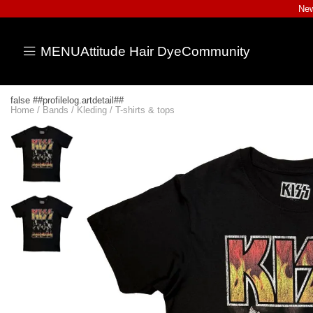
New
MENU
Attitude Hair Dye
Community
false ##profilelog.artdetail##
Home
/
Bands
/
Kleding
/
T-shirts & tops