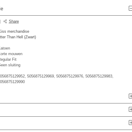
ie
|
Share
 Kiss merchandise
ter Than Hell (Zwart)
atoen
orte mouwen
egular Fit
een sluiting
056875129952, 5056875129969, 5056875129976, 5056875129983,
056875129990