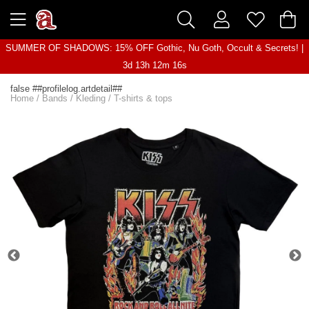
SUMMER OF SHADOWS: 15% OFF Gothic, Nu Goth, Occult & Secrets! |
3d 13h 12m 16s
false ##profilelog.artdetail##
Home
/
Bands
/
Kleding
/
T-shirts & tops