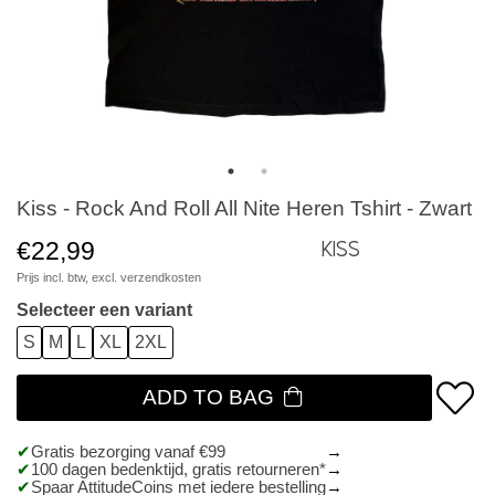
Kiss - Rock And Roll All Nite Heren Tshirt - Zwart
€22,99
Kiss
Prijs incl. btw, excl.
verzendkosten
Selecteer een variant
S
M
L
XL
2XL
ADD TO BAG
Gratis bezorging vanaf €99
100 dagen bedenktijd, gratis retourneren*
Spaar AttitudeCoins met iedere bestelling