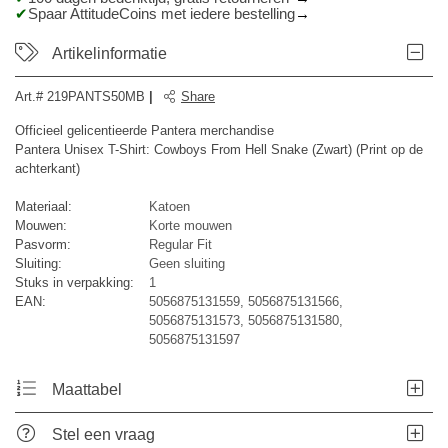
Spaar AttitudeCoins met iedere bestelling
Artikelinformatie
Art.#
219PANTS50MB
|
Share
Officieel gelicentieerde Pantera merchandise
Pantera Unisex T-Shirt: Cowboys From Hell Snake (Zwart) (Print op de
achterkant)
Materiaal:
Katoen
Mouwen:
Korte mouwen
Pasvorm:
Regular Fit
Sluiting:
Geen sluiting
Stuks in verpakking:
1
EAN:
5056875131559, 5056875131566,
5056875131573, 5056875131580,
5056875131597
Maattabel
Stel een vraag