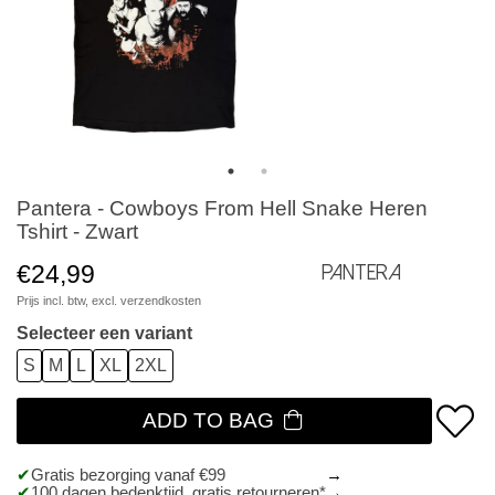
Pantera - Cowboys From Hell Snake Heren
Tshirt - Zwart
€24,99
Pantera
Prijs incl. btw, excl.
verzendkosten
Selecteer een variant
S
M
L
XL
2XL
ADD TO BAG
Gratis bezorging vanaf €99
100 dagen bedenktijd, gratis retourneren*