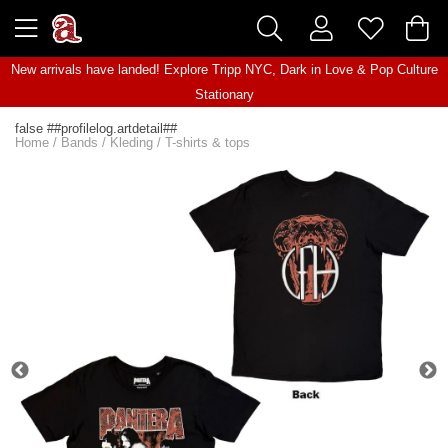
New arrivals have landed! Explore
Tripp NYC
,
Dark in Love
&
Pop Culture
Stationary
false ##profilelog.artdetail##
Home
/
Bands
/
Kleding
/
T-shirts & tops