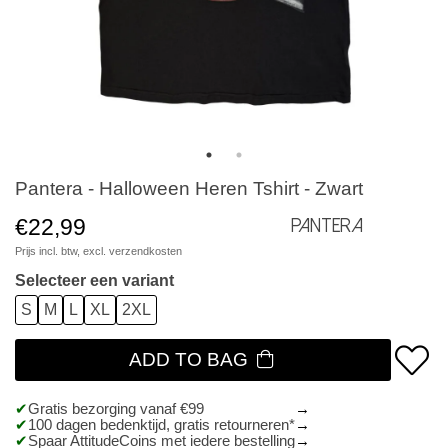
Pantera - Halloween Heren Tshirt - Zwart
€22,99
Pantera
Prijs incl. btw, excl.
verzendkosten
Selecteer een variant
S
M
L
XL
2XL
ADD TO BAG
Gratis bezorging vanaf €99
100 dagen bedenktijd, gratis retourneren*
Spaar AttitudeCoins met iedere bestelling