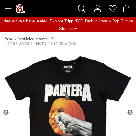
New arrivals have landed! Explore
Tripp NYC
,
Dark in Love
&
Pop Culture
Stationary
false ##profilelog.artdetail##
Home
/
Bands
/
Kleding
/
T-shirts & tops