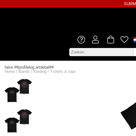
SUMME
false ##profilelog.artdetail##
Home
/
Bands
/
Kleding
/
T-shirts & tops