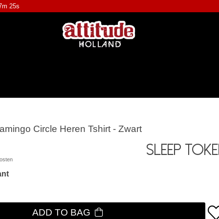
57m 24s
amingo Circle Heren Tshirt - Zwart
Sleep Tok
osten
ant
ADD TO BAG