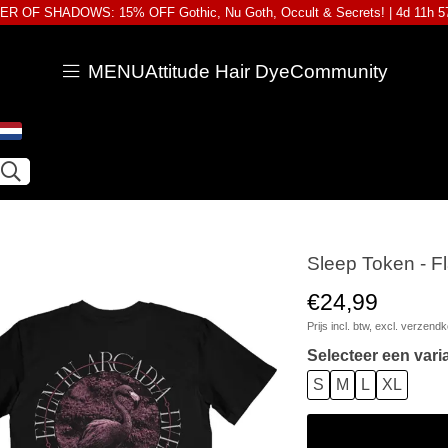
R OF SHADOWS: 15% OFF Gothic, Nu Goth, Occult & Secrets! |
4d 11h 
MENU
Attitude Hair Dye
Community
Sleep Token - Fl
€24,99
Prijs incl. btw, excl.
verzendk
Selecteer een vari
S
M
L
XL