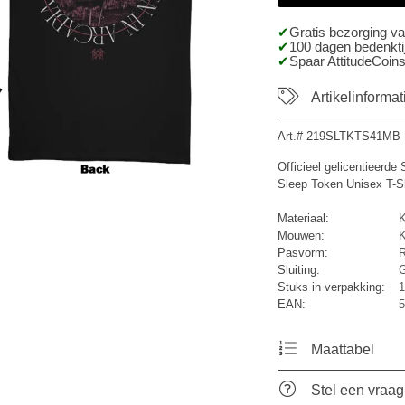
Gratis bezorging v
100 dagen bedenktij
Spaar AttitudeCoins
Artikelinformat
Art.#
219SLTKTS41MB
Officieel gelicentieerd
Sleep Token Unisex T-Shi
Materiaal:
K
Mouwen:
K
Pasvorm:
R
Sluiting:
G
Stuks in verpakking:
1
EAN:
5
Maattabel
Stel een vraag