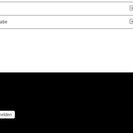
atie
elden