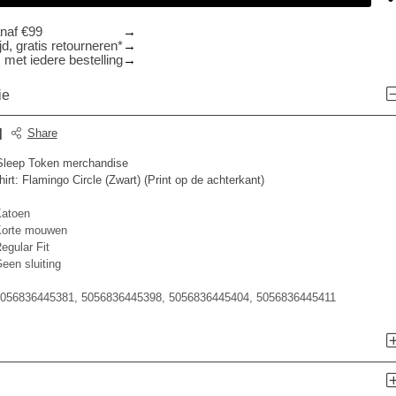
anaf €99
d, gratis retourneren*
 met iedere bestelling
ie
|
Share
e Sleep Token merchandise
rt: Flamingo Circle (Zwart) (Print op de achterkant)
atoen
orte mouwen
egular Fit
een sluiting
056836445381, 5056836445398, 5056836445404, 5056836445411