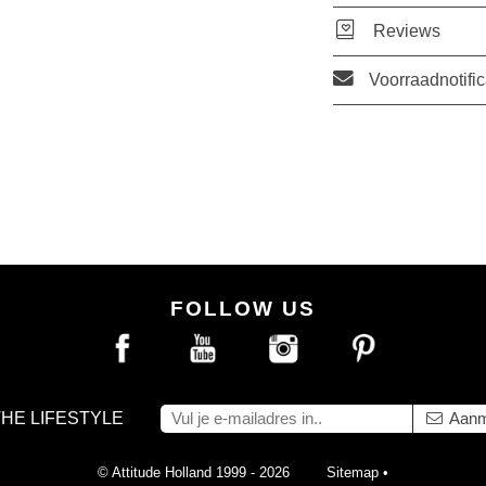
Reviews
Voorraadnotific
FOLLOW US
THE LIFESTYLE
Aanm
© Attitude Holland 1999 - 2026
Sitemap
•