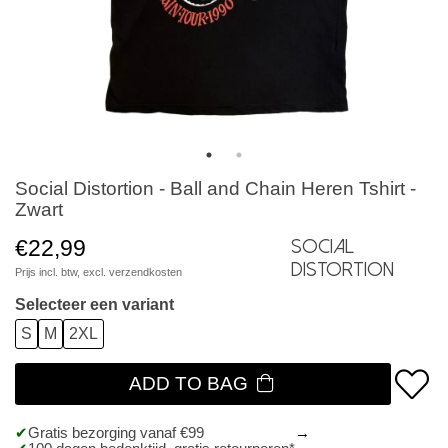
Social Distortion - Ball and Chain Heren Tshirt -
Zwart
€22,99
Social
Distortion
Prijs incl. btw, excl.
verzendkosten
Selecteer een variant
S
M
2XL
ADD TO BAG
Gratis bezorging vanaf €99