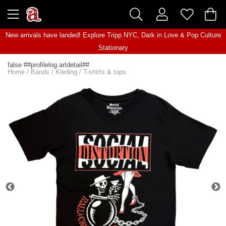
New arrivals have landed! Explore
Tripp NYC
,
Dark in Love
&
Pop Culture
Stationary
false ##profilelog.artdetail##
Home
/
Bands
/
Kleding
/
T-shirts & tops