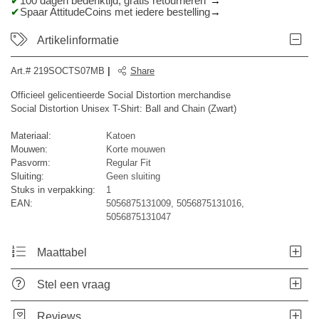
100 dagen bedenktijd, gratis retourneren*
Spaar AttitudeCoins met iedere bestelling
Artikelinformatie
Art.#
219SOCTS07MB
|
Share
Officieel gelicentieerde Social Distortion merchandise
Social Distortion Unisex T-Shirt: Ball and Chain (Zwart)
Materiaal:
Katoen
Mouwen:
Korte mouwen
Pasvorm:
Regular Fit
Sluiting:
Geen sluiting
Stuks in verpakking:
1
EAN:
5056875131009, 5056875131016,
5056875131047
Maattabel
Stel een vraag
Reviews