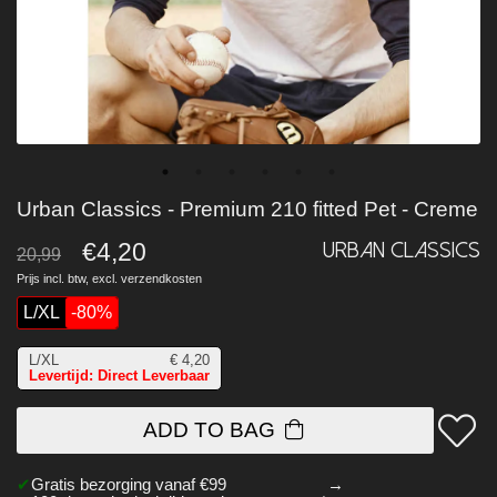
Urban Classics - Premium 210 fitted Pet - Creme
€4,20
Urban Classics
20,99
Prijs incl. btw, excl.
verzendkosten
L/XL
-80%
L/XL
€
4,20
Levertijd: Direct Leverbaar
ADD TO BAG
Gratis bezorging vanaf €99