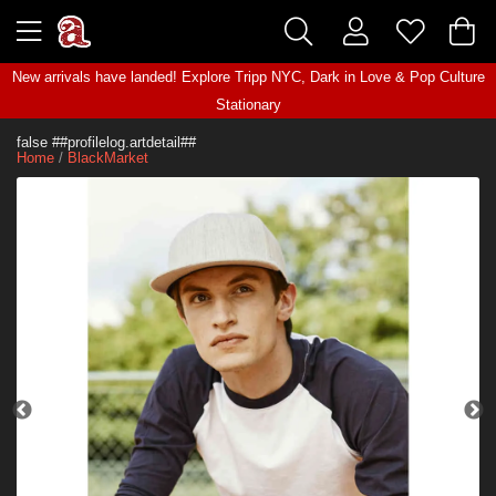
New arrivals have landed! Explore
Tripp NYC
,
Dark in Love
&
Pop Culture
Stationary
false ##profilelog.artdetail##
Home
/
BlackMarket