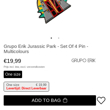
Grupo Erik Jurassic Park - Set Of 4 Pin -
Multicolours
€19,99
Grupo Erik
Prijs incl. btw, excl.
verzendkosten
One size
One size
€
19,99
Levertijd: Direct Leverbaar
ADD TO BAG