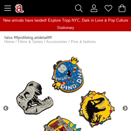
New arrivals have landed! Explore
Tripp NYC
,
Dark in Love
&
Pop Culture
Stationary
false ##profilelog.artdetail##
Home
/
Films & Series
/
Accessoires
/
Pins & buttons