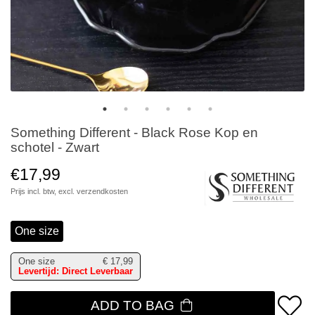
Something Different - Black Rose Kop en
schotel - Zwart
€17,99
Prijs incl. btw, excl.
verzendkosten
One size
One size
€
17,99
Levertijd: Direct Leverbaar
ADD TO BAG