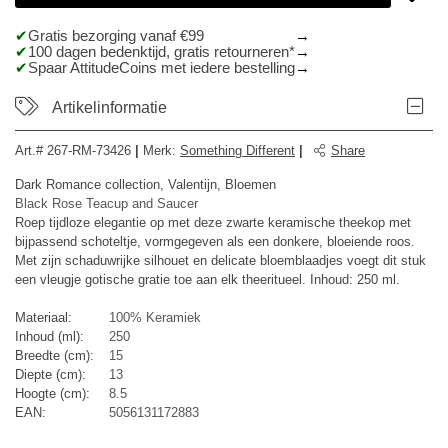
Gratis bezorging vanaf €99
100 dagen bedenktijd, gratis retourneren*
Spaar AttitudeCoins met iedere bestelling
Artikelinformatie
Art.#
267-RM-73426
|
Merk
:
Something Different
|
Share
Dark Romance collection, Valentijn, Bloemen
Black Rose Teacup and Saucer
Roep tijdloze elegantie op met deze zwarte keramische theekop met
bijpassend schoteltje, vormgegeven als een donkere, bloeiende roos.
Met zijn schaduwrijke silhouet en delicate bloemblaadjes voegt dit stuk
een vleugje gotische gratie toe aan elk theeritueel. Inhoud: 250 ml.
Materiaal:
100% Keramiek
Inhoud (ml):
250
Breedte (cm):
15
Diepte (cm):
13
Hoogte (cm):
8.5
EAN:
5056131172883