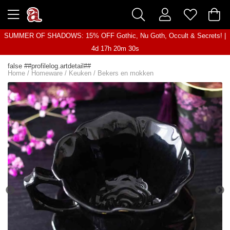
SUMMER OF SHADOWS: 15% OFF Gothic, Nu Goth, Occult & Secrets! |
4d 17h 20m 30s
false ##profilelog.artdetail##
Home
/
Homeware
/
Keuken
/
Bekers en mokken