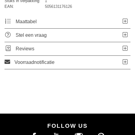
Stuks in verpakking:
1
EAN:
5056131176126
Maattabel
Stel een vraag
Reviews
Voorraadnotificatie
FOLLOW US