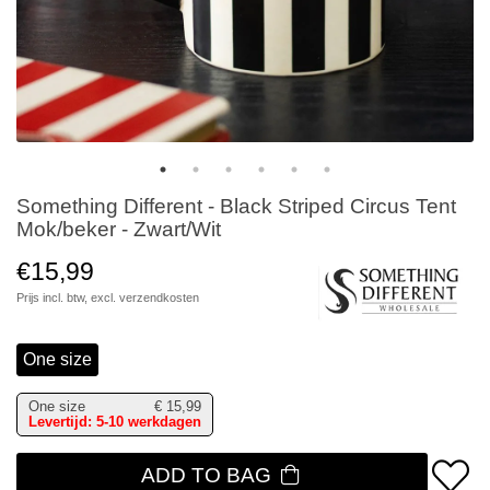
Something Different - Black Striped Circus Tent
Mok/beker - Zwart/Wit
€15,99
Prijs incl. btw, excl.
verzendkosten
One size
One size
€
15,99
Levertijd: 5-10 werkdagen
ADD TO BAG