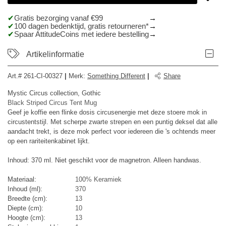
Gratis bezorging vanaf €99
100 dagen bedenktijd, gratis retourneren*
Spaar AttitudeCoins met iedere bestelling
Artikelinformatie
Art.#
261-CI-00327
|
Merk
:
Something Different
|
Share
Mystic Circus collection, Gothic
Black Striped Circus Tent Mug
Geef je koffie een flinke dosis circusenergie met deze stoere mok in
circustentstijl. Met scherpe zwarte strepen en een puntig deksel dat alle
aandacht trekt, is deze mok perfect voor iedereen die 's ochtends meer
op een rariteitenkabinet lijkt.
Inhoud: 370 ml. Niet geschikt voor de magnetron. Alleen handwas.
Materiaal:
100% Keramiek
Inhoud (ml):
370
Breedte (cm):
13
Diepte (cm):
10
Hoogte (cm):
13