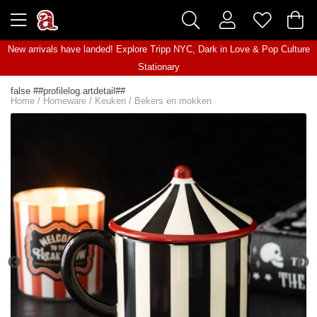
New arrivals have landed! Explore
Tripp NYC
,
Dark in Love
&
Pop Culture
Stationary
false ##profilelog.artdetail##
Home
/
Homeware
/
Keuken
/
Bekers en mokken