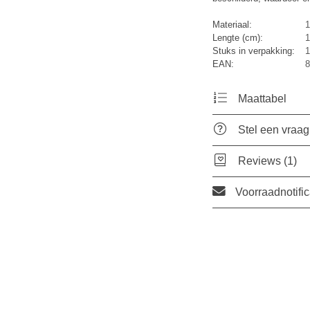
Materiaal:
1
Lengte (cm):
1
Stuks in verpakking:
1
EAN:
8
Maattabel
Stel een vraag
Reviews (1)
Voorraadnotific