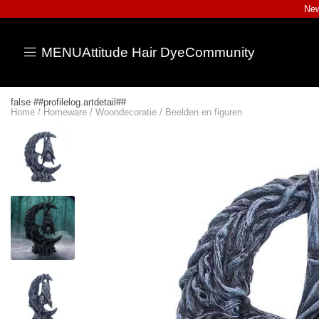
New
MENU
Attitude Hair Dye
Community
false ##profilelog.artdetail##
Home
/
Homeware
/
Woondecoratie
/
Beelden en figuren