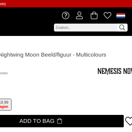
nary
ightwing Moon Beeld/figuur - Multicolours
osten
18,99
dagen
ADD TO BAG