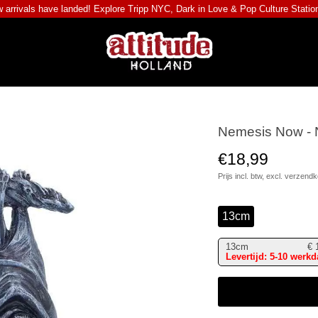
 arrivals have landed! Explore
Tripp NYC
,
Dark in Love
&
Pop Culture Statio
Nemesis Now - N
€18,99
Prijs incl. btw, excl.
verzendk
13cm
13cm
€
Levertijd: 5-10 werk