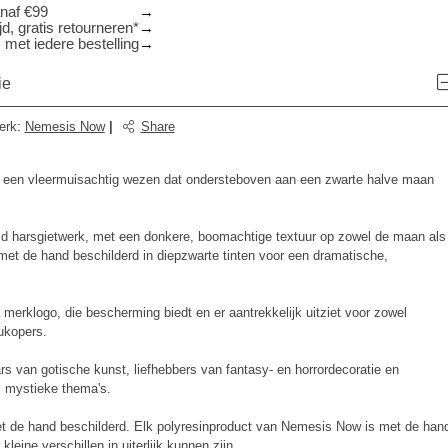
anaf €99
d, gratis retourneren*
 met iedere bestelling
ie
erk
:
Nemesis Now
|
Share
t een vleermuisachtig wezen dat ondersteboven aan een zwarte halve maan
d harsgietwerk, met een donkere, boomachtige textuur op zowel de maan als
met de hand beschilderd in diepzwarte tinten voor een dramatische,
merklogo, die bescherming biedt en er aantrekkelijk uitziet voor zowel
ukopers.
s van gotische kunst, liefhebbers van fantasy- en horrordecoratie en
, mystieke thema's.
met de hand beschilderd. Elk polyresinproduct van Nemesis Now is met de han
kleine verschillen in uiterlijk kunnen zijn.