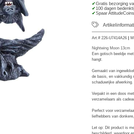
Gratis bezorging v
100 dagen bedenktij
Spaar AttitudeCoins
Artikelinformat
Art.#
226-U7414A26
|
M
Nightwing Moon 13cm
Een gotisch beeldje me
hangt.
Gemaakt van ingewikkel
de basis, en vakkundig 
schaduwrijke afwerking.
Verpakt in een doos met 
verzamelaars als cadea
Perfect voor verzamelaar
liefhebbers van donkere
Let op: Dit product is 
beschilderd, waardoor er 