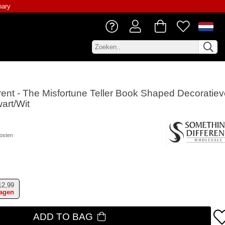
nary
rent - The Misfortune Teller Book Shaped Decoratiev
art/Wit
osten
12,99
dagen
ADD TO BAG