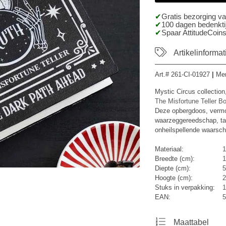
Gratis bezorging v
100 dagen bedenktij
Spaar AttitudeCoins
Artikelinformat
Art.#
261-CI-01927
|
Me
Mystic Circus collection
The Misfortune Teller 
Deze opbergdoos, vermom
waarzeggereedschap, ta
onheilspellende waarsch
Materiaal:
Breedte (cm):
1
Diepte (cm):
5
Hoogte (cm):
2
Stuks in verpakking:
1
EAN:
5
Maattabel