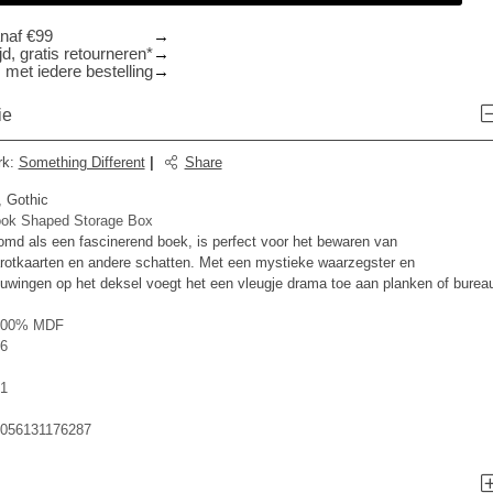
anaf €99
d, gratis retourneren*
 met iedere bestelling
ie
rk
:
Something Different
|
Share
, Gothic
Book Shaped Storage Box
d als een fascinerend boek, is perfect voor het bewaren van
rotkaarten en andere schatten. Met een mystieke waarzegster en
uwingen op het deksel voegt het een vleugje drama toe aan planken of burea
100% MDF
6
1
056131176287