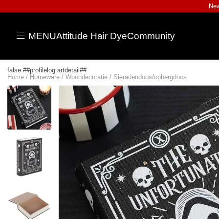
New
MENU
Attitude Hair Dye
Community
false ##profilelog.artdetail##
Home
/
Homeware
/
Woondecoratie
/
Sieradendoos/opbergdoos