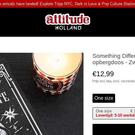
 arrivals have landed! Explore
Tripp NYC
,
Dark in Love
&
Pop Culture Statio
Something Diffe
opbergdoos - Zw
€12,99
Prijs incl. btw, excl.
verzendk
One size
One size
€
Levertijd: 5-10 werk