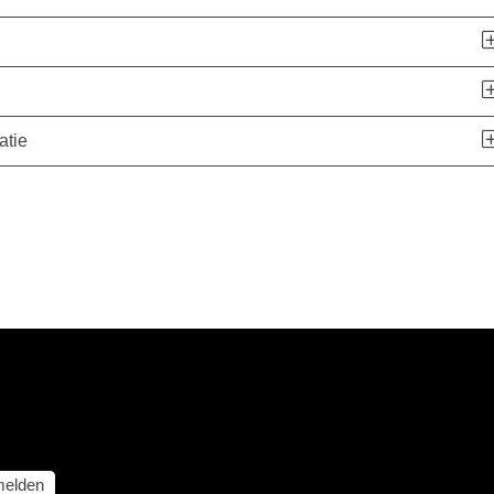
atie
elden