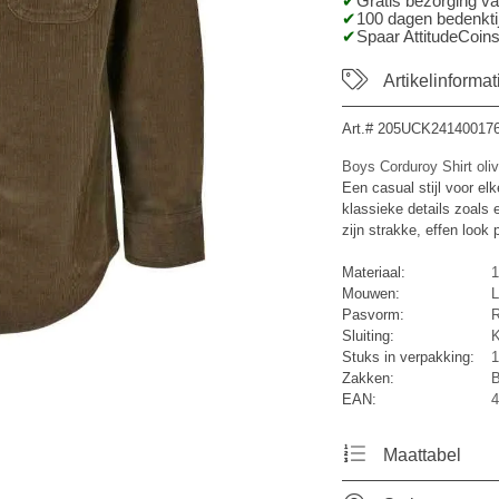
Gratis bezorging v
100 dagen bedenktij
Spaar AttitudeCoins
Artikelinformat
Art.#
205UCK24140017
Boys Corduroy Shirt oli
Een casual stijl voor el
klassieke details zoals
zijn strakke, effen look 
Materiaal:
1
Mouwen:
L
Pasvorm:
R
Sluiting:
K
Stuks in verpakking:
1
Zakken:
B
EAN:
4
Maattabel