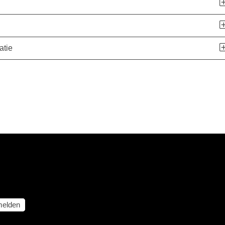
atie
elden