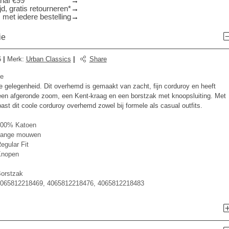
anaf €99
d, gratis retourneren*
 met iedere bestelling
ie
6
|
Merk
:
Urban Classics
|
Share
ve
ke gelegenheid. Dit overhemd is gemaakt van zacht, fijn corduroy en heeft
 een afgeronde zoom, een Kent-kraag en een borstzak met knoopsluiting. Met
past dit coole corduroy overhemd zowel bij formele als casual outfits.
00% Katoen
ange mouwen
egular Fit
nopen
orstzak
065812218469, 4065812218476, 4065812218483