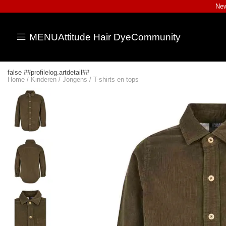
New
MENU
Attitude Hair Dye
Community
false ##profilelog.artdetail##
Home
/
Kinderen
/
Jongens
/
T-shirts en tops