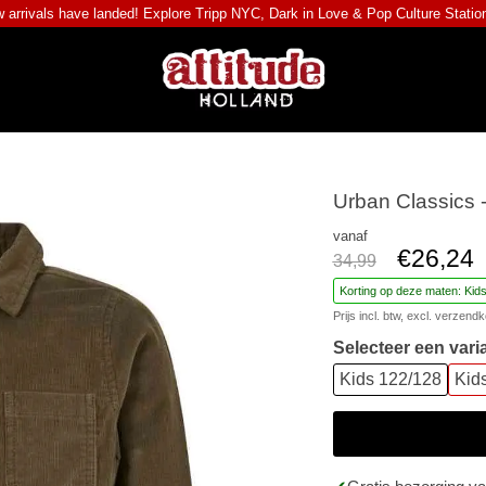
 arrivals have landed! Explore
Tripp NYC
,
Dark in Love
&
Pop Culture Statio
Urban Classics 
vanaf
€26,24
34,99
Korting op deze maten: Kid
Prijs incl. btw, excl.
verzendk
Selecteer een vari
Kids 122/128
Kid