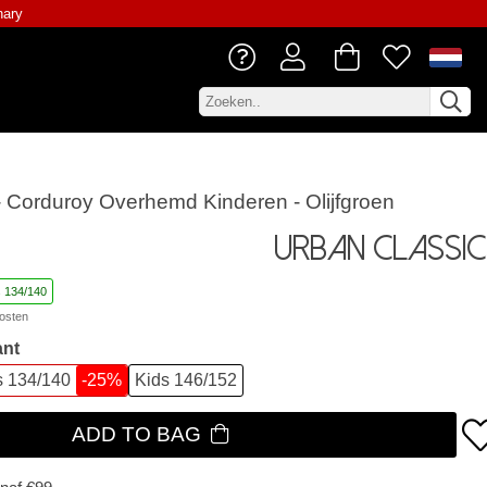
nary
- Corduroy Overhemd Kinderen - Olijfgroen
Urban Classic
s 134/140
osten
ant
s 134/140
-25%
Kids 146/152
ADD TO BAG