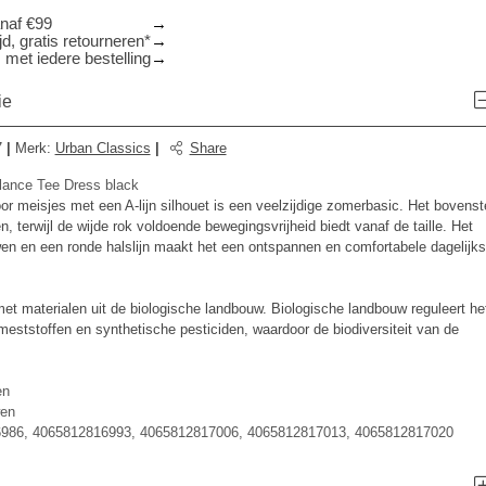
anaf €99
d, gratis retourneren*
 met iedere bestelling
ie
7
|
Merk
:
Urban Classics
|
Share
lance Tee Dress black
oor meisjes met een A-lijn silhouet is een veelzijdige zomerbasic. Het bovenst
, terwijl de wijde rok voldoende bewegingsvrijheid biedt vanaf de taille. Het
n en een ronde halslijn maakt het een ontspannen en comfortabele dagelijk
et materialen uit de biologische landbouw. Biologische landbouw reguleert he
eststoffen en synthetische pesticiden, waardoor de biodiversiteit van de
en
en
986, 4065812816993, 4065812817006, 4065812817013, 4065812817020