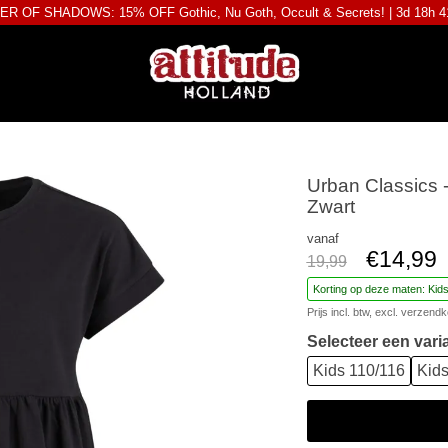
R OF SHADOWS: 15% OFF Gothic, Nu Goth, Occult & Secrets! |
3d 18h 
Urban Classics -
Zwart
vanaf
€14,99
19,99
Korting op deze maten: Kid
Prijs incl. btw, excl.
verzendk
Selecteer een vari
Kids 110/116
Kids