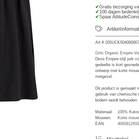
Gratis bezorging v
100 dagen bedenktij
Spaar AttitudeCoins
Artikelinformat
Art.#
205UCK50400000
Girls Organic Empire Va
Deze Empire-stijl jurk v
gedeelte is kort gesneden
ontwerp met korte mouwe
metgezel.
Dit product is gemaakt m
gebruik van chemische m
bodem wordt behouden.
Materiaal:
100% Kato
Mouwen:
Korte mouw
EAN:
4065812816