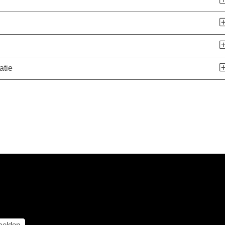
atie
elden