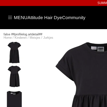
SUMME
MENU
Attitude Hair Dye
Community
false ##profilelog.artdetail##
Home
/
Kinderen
/
Meisjes
/
Jurkjes