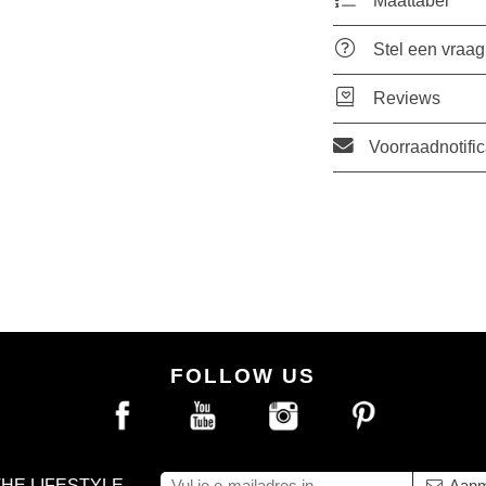
Maattabel
Stel een vraag
Reviews
Voorraadnotific
FOLLOW US
THE LIFESTYLE
Aanm