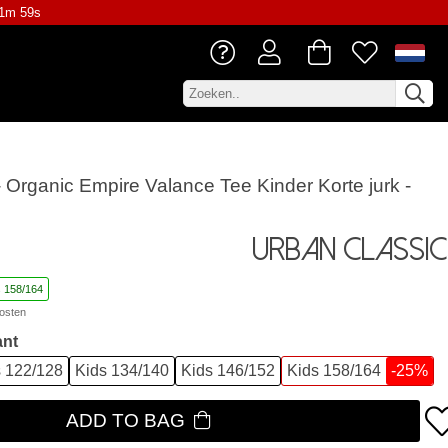
41m 58s
 Organic Empire Valance Tee Kinder Korte jurk -
Urban Classic
s 158/164
osten
ant
 122/128
Kids 134/140
Kids 146/152
Kids 158/164
-25%
ADD TO BAG