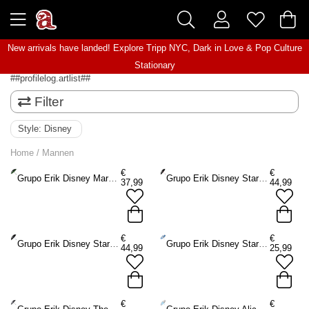
New arrivals have landed! Explore
Tripp NYC
,
Dark in Love
&
Pop Culture
Stationary
##profilelog.artlist##
Filter
Style:
Disney
Home
/
Mannen
€
€
Grupo Erik Disney Mary Poppins - Premium Paraplu - Multicolours
Grupo Erik Disney Star Wars - Darth Vader Premium Paraplu - Multicolours
37,99
44,99
€
€
Grupo Erik Disney Star Wars - Luke Skywalker Premium Paraplu - Multicolours
Grupo Erik Disney Star Wars Paraplu - Multicolours
44,99
25,99
€
€