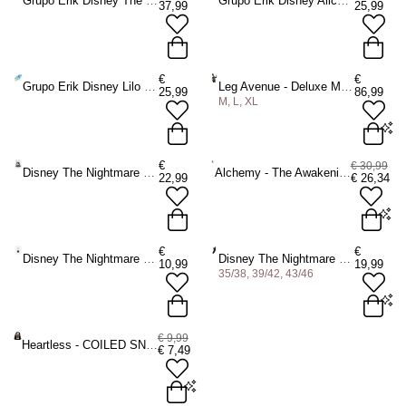
Grupo Erik Disney The Nightmare Before Christmas - Premium Paraplu - Multicolours
Grupo Erik Disney Alice In Wonderland Paraplu - Multicolours
37,99
25,99
€
€
Grupo Erik Disney Lilo & Stitch Paraplu - Multicolours
Leg Avenue - Deluxe Mad Hatter Kostuum - Multicolours
25,99
86,99
M, L, XL
M
L
XL
€
€ 30,99
Disney The Nightmare Before Christmas - Jack Skellington Schoudertas - Zwart
Alchemy - The Awakening Ring - Zilverkleurig
22,99
€
26,34
ADD TO BAG
W/Y: W=EU 23 = 20,7 mm
€
€
/ Y=EU 27 = 21,5 mm
Disney The Nightmare Before Christmas - Jack Sleutelhanger - Zwart
Disney The Nightmare Before Christmas - Novelty 2 Pack Sokken - Zwart
10,99
19,99
35/38, 39/42, 43/46
-15%
ADD TO BAG
35/38
39/42
43/46
€ 9,99
Heartless - COILED SNAKE Masker - Mondkapje - Zwart
€
7,49
ADD TO BAG