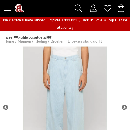
New arrivals have landed! Explore
Tripp NYC
,
Dark in Love
&
Pop Culture
Stationary
false ##profilelog.artdetail##
Home
/
Mannen
/
Kleding
/
Broeken
/
Broeken standard fit