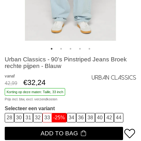
Urban Classics - 90's Pinstriped Jeans Broek
rechte pijpen - Blauw
vanaf
Urban Classics
€32,24
42,99
Korting op deze maten: Taille, 33 inch
Prijs incl. btw, excl.
verzendkosten
Selecteer een variant
28
30
31
32
33
-25%
34
36
38
40
42
44
ADD TO BAG