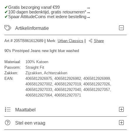
Gratis bezorging vanaf €99
100 dagen bedenktijd, gratis retourneren*
Spaar AttitudeCoins met iedere bestelling
Artikelinformatie
Art.#
205TB861612689
|
Merk
:
Urban Classics
|
Share
90's Pinstriped Jeans new light blue washed
Materiaal:
100% Katoen
Pasvorm:
Straight Fit
Zakken:
Zijzakken, Achterzakken
EAN:
4065812926975, 4065812926982, 4065812926999,
4065812927002, 4065812927019, 4065812927026,
4065812927033, 4065812927040, 4065812927057,
4065812927064, 4065812927071
Maattabel
Stel een vraag