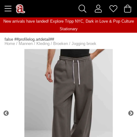
New arrivals have landed! Explore
Tripp NYC
,
Dark in Love
&
Pop Culture
Stationary
false ##profilelog.artdetail##
Home
/
Mannen
/
Kleding
/
Broeken
/
Jogging broek