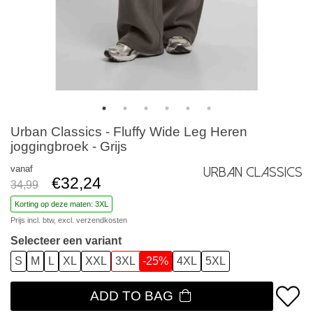
Urban Classics - Fluffy Wide Leg Heren
joggingbroek - Grijs
vanaf
Urban Classics
€32,24
34,99
Korting op deze maten: 3XL
Prijs incl. btw, excl.
verzendkosten
Selecteer een variant
S
M
L
XL
XXL
3XL
-25%
4XL
5XL
ADD TO BAG