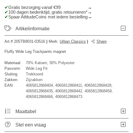
Gratis bezorging vanaf €99
100 dagen bedenktijd, gratis retourneren*
Spaar AttitudeCoins met iedere bestelling
Artikelinformatie
Art.#
205TB8031-03516
|
Merk
:
Urban Classics
|
Share
Fluffy Wide Leg Trackpants magnet
Materiaal:
70% Katoen, 30% Polyester
Pasvorm:
Wide Leg Fit
Sluiting:
Trekkoord
Zakken:
Zijzakken
EAN:
4065812868404, 4065812868411, 4065812868428,
4065812868435, 4065812868442, 4065812868459,
4065812868466, 4065812868473
Maattabel
Stel een vraag