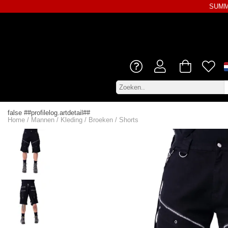
SUMME
false ##profilelog.artdetail##
Home
/
Mannen
/
Kleding
/
Broeken
/
Shorts