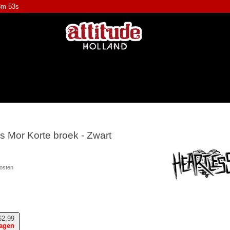
8m 53s
is Mor Korte broek - Zwart
osten
62,99
dagen