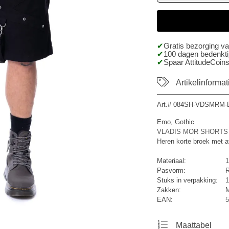
Gratis bezorging v
100 dagen bedenktij
Spaar AttitudeCoins
Artikelinformat
Art.#
084SH-VDSMRM-
Emo, Gothic
VLADIS MOR SHORTS H
Heren korte broek met af
Materiaal:
1
Pasvorm:
R
Stuks in verpakking:
1
Zakken:
M
EAN:
5
Maattabel