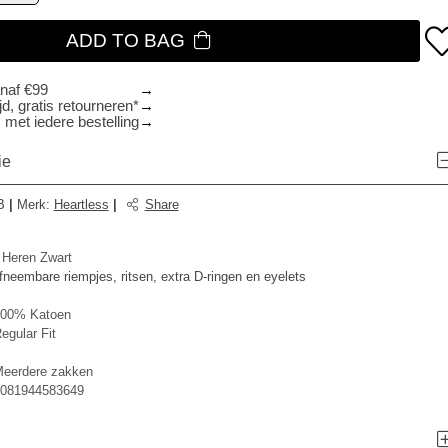
ADD TO BAG
anaf €99
d, gratis retourneren*
 met iedere bestelling
ie
B
|
Merk
:
Heartless
|
Share
eren Zwart
neembare riempjes, ritsen, extra D-ringen en eyelets
00% Katoen
egular Fit
eerdere zakken
081944583649