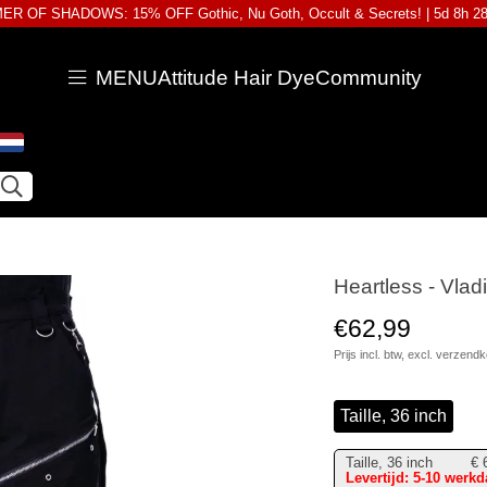
R OF SHADOWS: 15% OFF Gothic, Nu Goth, Occult & Secrets! |
5d 8h 2
MENU
Attitude Hair Dye
Community
Heartless - Vlad
€62,99
Prijs incl. btw, excl.
verzendk
Taille, 36 inch
Taille, 36 inch
€
Levertijd: 5-10 werk