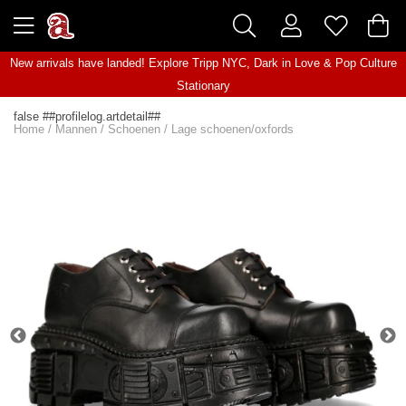
New arrivals have landed! Explore
Tripp NYC
,
Dark in Love
&
Pop Culture
Stationary
false ##profilelog.artdetail##
Home
/
Mannen
/
Schoenen
/
Lage schoenen/oxfords