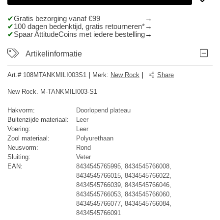
Gratis bezorging vanaf €99
100 dagen bedenktijd, gratis retourneren*
Spaar AttitudeCoins met iedere bestelling
Artikelinformatie
Art.#
108MTANKMILI003S1
|
Merk
:
New Rock
|
Share
New Rock. M-TANKMILI003-S1
Hakvorm:
Doorlopend plateau
Buitenzijde materiaal:
Leer
Voering:
Leer
Zool materiaal:
Polyurethaan
Neusvorm:
Rond
Sluiting:
Veter
EAN:
8434545765995, 8434545766008,
8434545766015, 8434545766022,
8434545766039, 8434545766046,
8434545766053, 8434545766060,
8434545766077, 8434545766084,
8434545766091