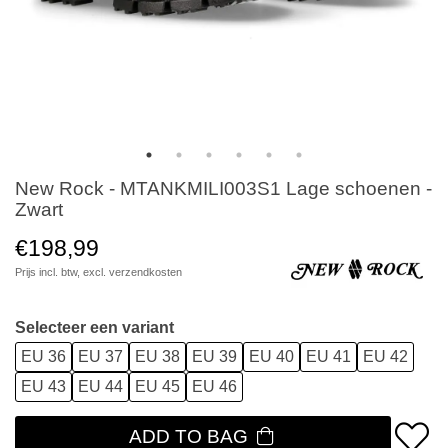
New Rock - MTANKMILI003S1 Lage schoenen -
Zwart
€198,99
Prijs incl. btw, excl.
verzendkosten
Selecteer een variant
EU 36
EU 37
EU 38
EU 39
EU 40
EU 41
EU 42
EU 43
EU 44
EU 45
EU 46
ADD TO BAG