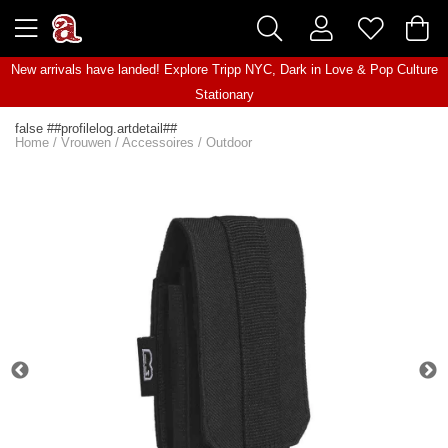
New arrivals have landed! Explore
Tripp NYC
,
Dark in Love
&
Pop Culture
Stationary
false ##profilelog.artdetail##
Home
/
Vrouwen
/
Accessoires
/
Outdoor