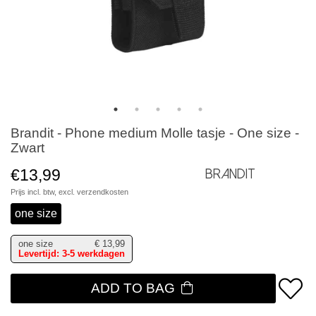
Brandit - Phone medium Molle tasje - One size -
Zwart
€13,99
Brandit
Prijs incl. btw, excl.
verzendkosten
one size
one size
€
13,99
Levertijd: 3-5 werkdagen
ADD TO BAG