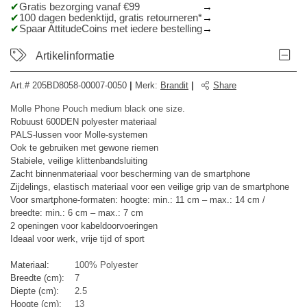
Gratis bezorging vanaf €99
100 dagen bedenktijd, gratis retourneren*
Spaar AttitudeCoins met iedere bestelling
Artikelinformatie
Art.#
205BD8058-00007-0050
|
Merk
:
Brandit
|
Share
Molle Phone Pouch medium black one size.
Robuust 600DEN polyester materiaal
PALS-lussen voor Molle-systemen
Ook te gebruiken met gewone riemen
Stabiele, veilige klittenbandsluiting
Zacht binnenmateriaal voor bescherming van de smartphone
Zijdelings, elastisch materiaal voor een veilige grip van de smartphone
Voor smartphone-formaten: hoogte: min.: 11 cm – max.: 14 cm /
breedte: min.: 6 cm – max.: 7 cm
2 openingen voor kabeldoorvoeringen
Ideaal voor werk, vrije tijd of sport
Materiaal:
100% Polyester
Breedte (cm):
7
Diepte (cm):
2.5
Hoogte (cm):
13