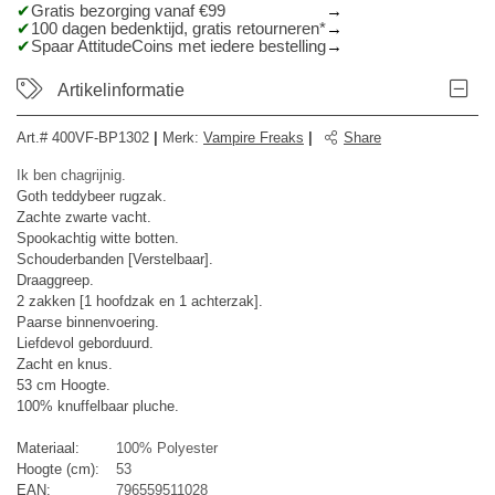
Gratis bezorging vanaf €99
100 dagen bedenktijd, gratis retourneren*
Spaar AttitudeCoins met iedere bestelling
Artikelinformatie
Art.#
400VF-BP1302
|
Merk
:
Vampire Freaks
|
Share
Ik ben chagrijnig.
Goth teddybeer rugzak.
Zachte zwarte vacht.
Spookachtig witte botten.
Schouderbanden [Verstelbaar].
Draaggreep.
2 zakken [1 hoofdzak en 1 achterzak].
Paarse binnenvoering.
Liefdevol geborduurd.
Zacht en knus.
53 cm Hoogte.
100% knuffelbaar pluche.
Materiaal:
100% Polyester
Hoogte (cm):
53
EAN:
796559511028