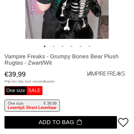
Vampire Freaks - Grumpy Bones Bear Plush
Rugtas - Zwart/Wit
€39,99
Vampire Freaks
Prijs incl. btw, excl.
verzendkosten
One size
SALE
One size
€
39,99
Levertijd: Direct Leverbaar
ADD TO BAG