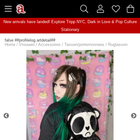
New arrivals have landed! Explore
Tripp NYC
,
Dark in Love
&
Pop Culture
Stationary
false ##profilelog.artdetail##
Home
/
Vrouwen
/
Accessoires
/
Tassen/portemonnees
/
Rugtassen