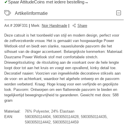
Spaar AttitudeCoins met iedere bestelling
Artikelinformatie
Art.#
209F331
|
Merk
:
Noir Handmade
|
Share
Deze catsuit is het toonbeeld van stijl en modern design, perfect voor
de zelfverzekerde vrouw. Het is gemaakt van hoogwaardige Power
Wetlook-stof en biedt een slanke, nauwsluitende pasvorm die het
silhouet van de drager accentueert. Belangrijkste kenmerken: Materiaal:
Duurzame Power Wetlook stof met comfortabele stretch.
Driewegritssluiting: de ritssluiting aan de voorkant over de hele lengte
loopt door tot aan het kruis en voegt een opvallend, kinky detail toe.
Decoratief naaien: Voorzien van ingewikkelde decoratieve stiksels aan
de voor- en achterkant, waardoor het algehele ontwerp en de pasvorm
worden verbeterd. Kraag: Hoge kraag voor een verfijnde en gepolijste
look. Pasvorm: Ontworpen om een ​​flatterende pasvorm te bieden en
tegelijkertijd bewegingsvrijheid te garanderen. Gewicht met doos: 588
gram
Materiaal:
76% Polyester, 24% Elastaan
EAN:
5903050114404, 5903050114428, 5903050114435,
5903050114442, 5903050114459