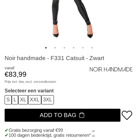
Noir handmade - F331 Catsuit - Zwart
vanaf
Noir Handmade
€83,99
Prijs incl. btw, excl.
verzendkosten
Selecteer een variant
S
L
XL
XXL
3XL
ADD TO BAG
Gratis bezorging vanaf €99
100 dagen bedenktijd, gratis retourneren*