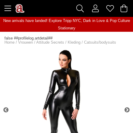
New arrivals have landed! Explore
Tripp NYC
,
Dark in Love
&
Pop Culture
Stationary
false ##profilelog.artdetail##
Home
/
Vrouwen
/
Attitude Secrets
/
Kleding
/
Catsuits/bodysuits