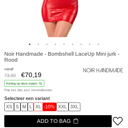
Noir Handmade - Bombshell LaceUp Mini jurk -
Rood
vanaf
Noir Handmade
€70,19
73,99
Korting op deze maten: XL
Prijs incl. btw, excl.
verzendkosten
Selecteer een variant
XS
S
M
L
XL
-10%
XXL
3XL
ADD TO BAG