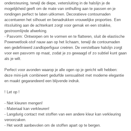
ondersteuning, terwijl de diepe, vetersluiting in de halslijn je de
mogelijkheid geeft om de mate van onthulling aan te passen en je
rondingen perfect te laten uitkomen. Decoratieve contournaden
accentueren het silhouet en benadrukken vrouwelijke proporties. Een
ritssluiting aan de achterkant zorgt voor gemak en een strakke,
gestroomlijnde afwerking.
- Pasvorm: Ontworpen om te vormen en te flatteren, sluit de elastische
Powerwetlook-stof nauw aan op het lichaam, terwijl de contournaden
een gedefinieerd zandloperfiguur creëren. De verstelbare halslijn zorgt
voor een pasvorm op maat, zodat je zo gewaagd of zo subtiel kunt gaan
als je wilt.
Perfect voor avonden waarop je alle ogen op je gericht wilt hebben:
deze mini-jurk combineert gedurfde sensualiteit met moderne elegantie
en maakt gegarandeerd een blijvende indruk.
! Let op !
- Niet kleuren mengen!
- Materiaal kan verkleuren!
- Langdurig contact met stoffen van een andere kleur kan verkleuring
veroorzaken.
- Het wordt aanbevolen om de stoffen apart op te bergen.