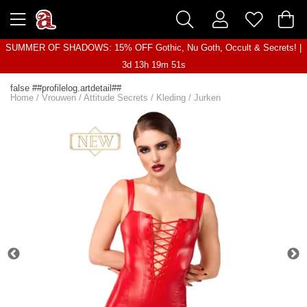
SUMMER OF SHADOWS: 15% OFF Gothic, Nu Goth, Occult & Secrets! |
3d 13h 19m 51s
false ##profilelog.artdetail##
Home
/
Vrouwen
/
Attitude Secrets
/
Kleding
/
Jurken