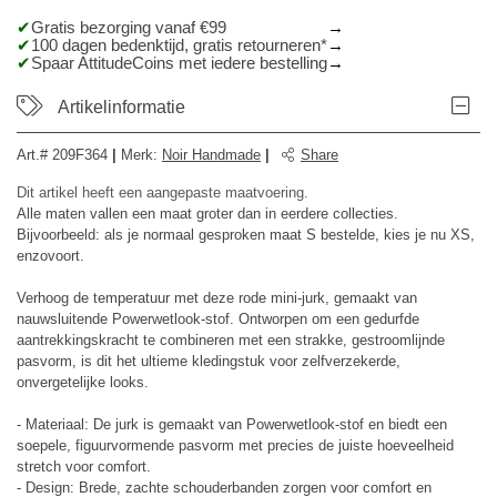
Gratis bezorging vanaf €99
100 dagen bedenktijd, gratis retourneren*
Spaar AttitudeCoins met iedere bestelling
Artikelinformatie
Art.#
209F364
|
Merk
:
Noir Handmade
|
Share
Dit artikel heeft een aangepaste maatvoering.
Alle maten vallen een maat groter dan in eerdere collecties.
Bijvoorbeeld: als je normaal gesproken maat S bestelde, kies je nu XS,
enzovoort.
Verhoog de temperatuur met deze rode mini-jurk, gemaakt van
nauwsluitende Powerwetlook-stof. Ontworpen om een ​​gedurfde
aantrekkingskracht te combineren met een strakke, gestroomlijnde
pasvorm, is dit het ultieme kledingstuk voor zelfverzekerde,
onvergetelijke looks.
- Materiaal: De jurk is gemaakt van Powerwetlook-stof en biedt een
soepele, figuurvormende pasvorm met precies de juiste hoeveelheid
stretch voor comfort.
- Design: Brede, zachte schouderbanden zorgen voor comfort en