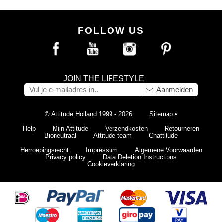
FOLLOW US
JOIN THE LIFESTYLE
Aanmelden
© Attitude Holland 1999 - 2026
Sitemap
•
Help
Mijn Attitude
Verzendkosten
Retourneren
Bioneutraal
Attitude team
Chattitude
Herroepingsrecht
Impressum
Algemene Voorwaarden
Privacy policy
Data Deletion Instructions
Cookieverklaring