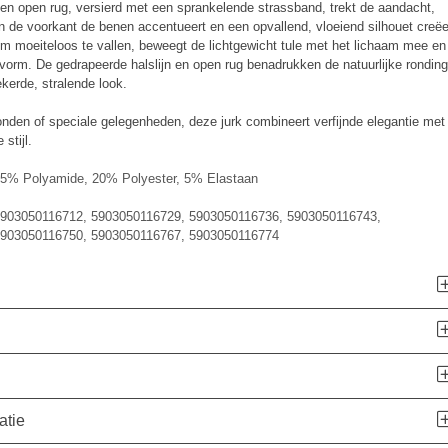
en open rug, versierd met een sprankelende strassband, trekt de aandacht,
aan de voorkant de benen accentueert en een opvallend, vloeiend silhouet creëe
 moeiteloos te vallen, beweegt de lichtgewicht tule met het lichaam mee en
 vorm. De gedrapeerde halslijn en open rug benadrukken de natuurlijke rondin
kerde, stralende look.
onden of speciale gelegenheden, deze jurk combineert verfijnde elegantie met
stijl.
5% Polyamide, 20% Polyester, 5% Elastaan
903050116712, 5903050116729, 5903050116736, 5903050116743,
903050116750, 5903050116767, 5903050116774
atie