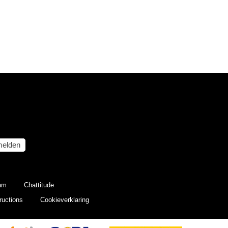
elden
eam
Chattitude
ructions
Cookieverklaring