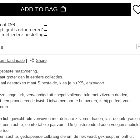
ADD TO BAG
anaf €99
d, gratis retourneren*
 met iedere bestelling
ie
oir Handmade
|
Share
ngepaste maatvoering.
at groter dan in eerdere collecties.
rmaal gesproken maat S bestelde, kies je nu XS, enzovoort.
ze lange jurk, vervaardigd uit soepel vallende tule met zilveren draden,
 een provocerende twist. Ontworpen om te betoveren, is hij perfect voor
eren.
 lichtgewicht tule verweven met delicate zilveren draden, valt de jurk gracieu
dt een zachte, comfortabele pasvorm. De glinsterende draden voegen subtiele
e toe.
 een zachte, gedrapeerde colkraag die om de nek wordt geknoopt en onthult