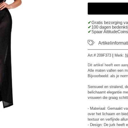
Gratis bezorging v
100 dagen bedenktij
Spaar AttitudeCoins
Artikelinformat
Art.#
209F373
|
Merk
:
N
Dit artikel heeft een aa
Alle maten vallen een ma
Bijvoorbeeld: als je no
Sensueel en stralend, de
belichaamt elegantie met
vrouwen die graag schitt
- Materiaal: Gemaakt van
over het lichaam en bie
textuur en verfijnde allur
- Design: De jurk heeft