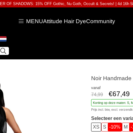
R OF SHADOWS: 15% OFF Gothic, Nu Goth, Occult & Secrets! |
4d 16h 
MENU
Attitude Hair Dye
Community
Noir Handmade -
vanaf
€67,49
74,99
Korting op deze maten: S, 
Prijs incl. btw, excl.
verzendk
Selecteer een vari
XS
S
-10%
M