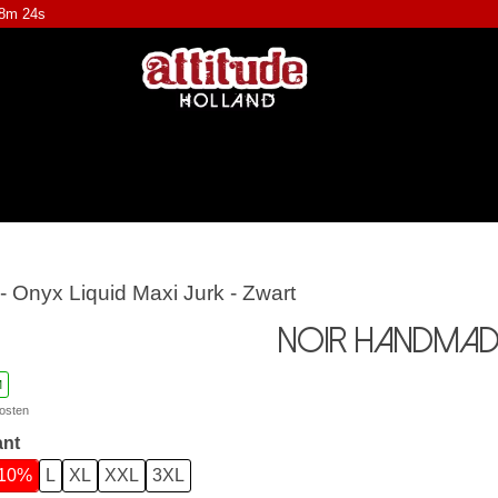
58m 24s
 Onyx Liquid Maxi Jurk - Zwart
Noir Handmad
M
osten
ant
-10%
L
XL
XXL
3XL