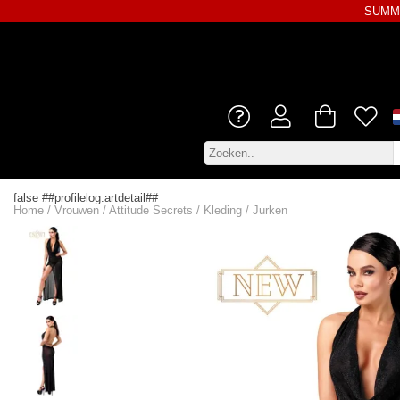
SUMME
false ##profilelog.artdetail##
Home
/
Vrouwen
/
Attitude Secrets
/
Kleding
/
Jurken