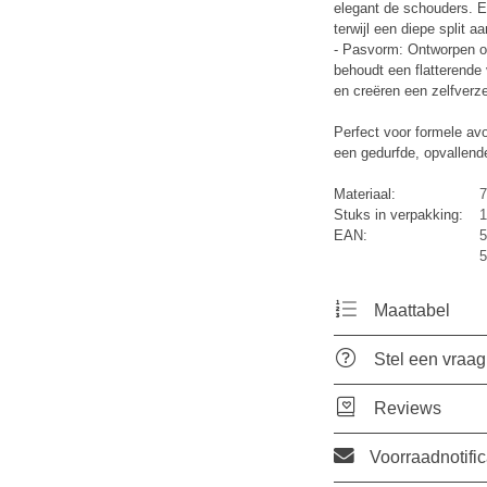
elegant de schouders. E
terwijl een diepe split 
- Pasvorm: Ontworpen om
behoudt een flatterende
en creëren een zelfverze
Perfect voor formele av
een gedurfde, opvallende 
Materiaal:
7
Stuks in verpakking:
1
EAN:
5
5
Maattabel
Stel een vraag
Reviews
Voorraadnotific