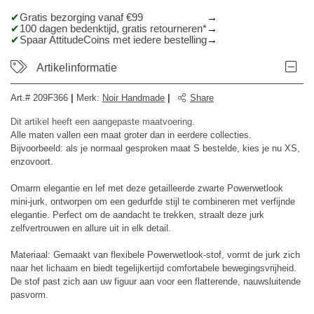
Gratis bezorging vanaf €99
100 dagen bedenktijd, gratis retourneren*
Spaar AttitudeCoins met iedere bestelling
Artikelinformatie
Art.#
209F366
|
Merk
:
Noir Handmade
|
Share
Dit artikel heeft een aangepaste maatvoering.
Alle maten vallen een maat groter dan in eerdere collecties.
Bijvoorbeeld: als je normaal gesproken maat S bestelde, kies je nu XS,
enzovoort.
Omarm elegantie en lef met deze getailleerde zwarte Powerwetlook
mini-jurk, ontworpen om een ​​gedurfde stijl te combineren met verfijnde
elegantie. Perfect om de aandacht te trekken, straalt deze jurk
zelfvertrouwen en allure uit in elk detail.
Materiaal: Gemaakt van flexibele Powerwetlook-stof, vormt de jurk zich
naar het lichaam en biedt tegelijkertijd comfortabele bewegingsvrijheid.
De stof past zich aan uw figuur aan voor een flatterende, nauwsluitende
pasvorm.