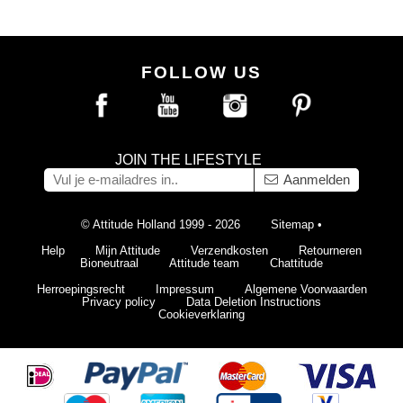
FOLLOW US
JOIN THE LIFESTYLE
Aanmelden
© Attitude Holland 1999 - 2026
Sitemap
•
Help
Mijn Attitude
Verzendkosten
Retourneren
Bioneutraal
Attitude team
Chattitude
Herroepingsrecht
Impressum
Algemene Voorwaarden
Privacy policy
Data Deletion Instructions
Cookieverklaring