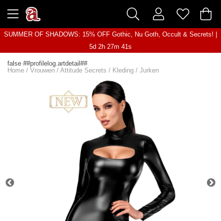
SUMMER OF SHADOWS: 15% OFF Gothic, Nu Goth, Occult & Secrets! |
5d 2h 27m 41s
false ##profilelog.artdetail##
Home
/
Vrouwen
/
Attitude Secrets
/
Kleding
/
Jurken