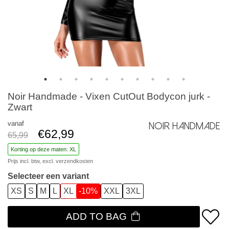
Noir Handmade - Vixen CutOut Bodycon jurk -
Zwart
vanaf
Noir Handmade
€62,99
65,99
Korting op deze maten: XL
Prijs incl. btw, excl.
verzendkosten
Selecteer een variant
XS
S
M
L
XL
-10%
XXL
3XL
ADD TO BAG