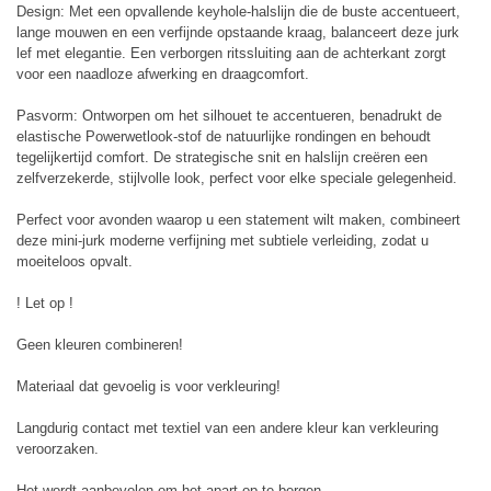
Design: Met een opvallende keyhole-halslijn die de buste accentueert,
lange mouwen en een verfijnde opstaande kraag, balanceert deze jurk
lef met elegantie. Een verborgen ritssluiting aan de achterkant zorgt
voor een naadloze afwerking en draagcomfort.
Pasvorm: Ontworpen om het silhouet te accentueren, benadrukt de
elastische Powerwetlook-stof de natuurlijke rondingen en behoudt
tegelijkertijd comfort. De strategische snit en halslijn creëren een
zelfverzekerde, stijlvolle look, perfect voor elke speciale gelegenheid.
Perfect voor avonden waarop u een statement wilt maken, combineert
deze mini-jurk moderne verfijning met subtiele verleiding, zodat u
moeiteloos opvalt.
! Let op !
Geen kleuren combineren!
Materiaal dat gevoelig is voor verkleuring!
Langdurig contact met textiel van een andere kleur kan verkleuring
veroorzaken.
Het wordt aanbevolen om het apart op te bergen.