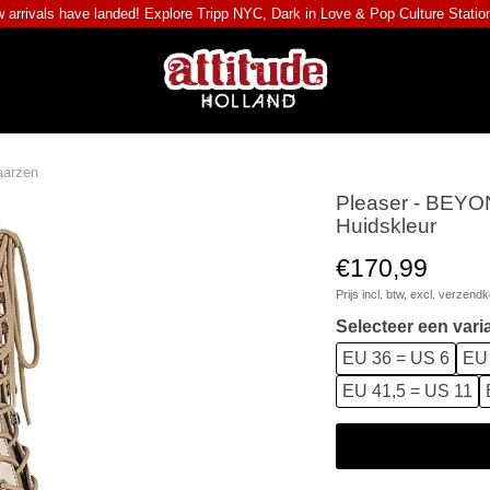
 arrivals have landed! Explore
Tripp NYC
,
Dark in Love
&
Pop Culture Statio
aarzen
Pleaser - BEYO
Huidskleur
€170,99
Prijs incl. btw, excl.
verzendk
Selecteer een vari
EU 36 = US 6
EU 
EU 41,5 = US 11