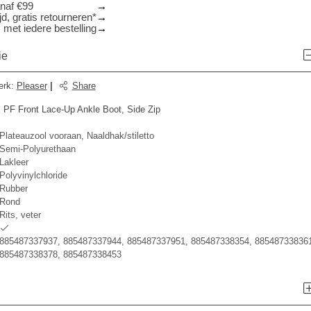
anaf €99
d, gratis retourneren*
 met iedere bestelling
ie
erk
:
Pleaser
|
Share
4" PF Front Lace-Up Ankle Boot, Side Zip
Plateauzool vooraan, Naaldhak/stiletto
Semi-Polyurethaan
Lakleer
Polyvinylchloride
Rubber
Rond
Rits, veter
885487337937, 885487337944, 885487337951, 885487338354, 885487338361
885487338378, 885487338453