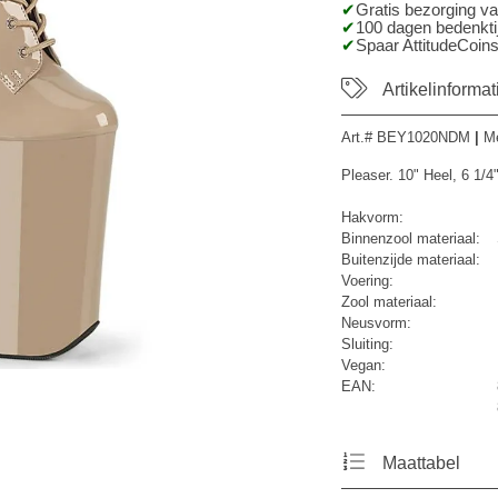
Gratis bezorging v
100 dagen bedenktij
Spaar AttitudeCoins
Artikelinformat
Art.#
BEY1020NDM
|
M
Pleaser. 10" Heel, 6 1/
Hakvorm:
Binnenzool materiaal:
Buitenzijde materiaal:
Voering:
Zool materiaal:
Neusvorm:
Sluiting:
Vegan:
EAN:
Maattabel