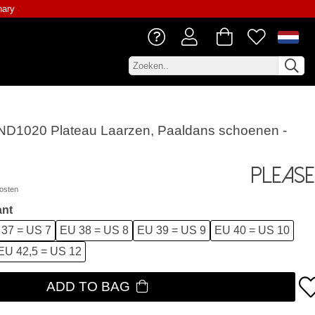
nary
ND1020 Plateau Laarzen, Paaldans schoenen -
Please
osten
ant
37 = US 7
EU 38 = US 8
EU 39 = US 9
EU 40 = US 10
EU 42,5 = US 12
ADD TO BAG