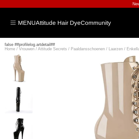
New
MENU
Attitude Hair Dye
Community
false ##profilelog.artdetail##
Home
/
Vrouwen
/
Attitude Secrets
/
Paaldansschoenen
/
Laarzen
/
Enkell