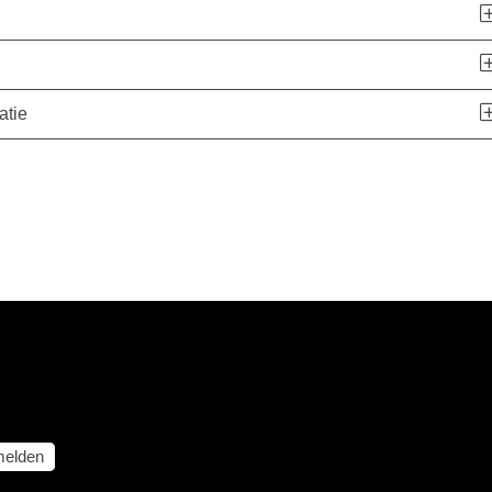
atie
elden