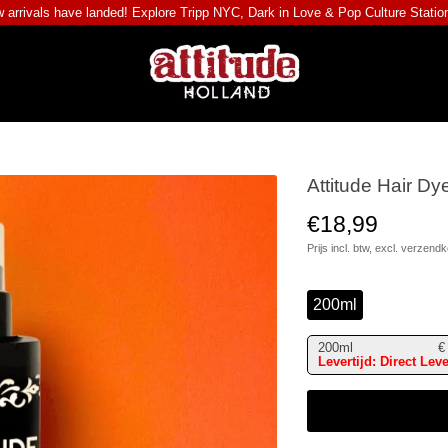
 arrivals have landed! Explore
Tripp NYC
,
Dark in Love
&
Pop Culture Statio
Attitude Hair Dy
€18,99
Prijs incl. btw, excl.
verzendk
200ml
200ml
€
Levertijd: Direct Lev