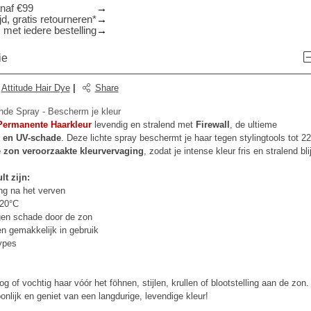
anaf €99
d, gratis retourneren*
 met iedere bestelling
ie
:
Attitude Hair Dye
|
Share
nde Spray - Bescherm je kleur
Permanente Haarkleur
levendig en stralend met
Firewall
, de ultieme
e en UV-schade
. Deze lichte spray beschermt je haar tegen stylingtools tot 2
 zon veroorzaakte kleurvervaging
, zodat je intense kleur fris en stralend blij
t zijn:
ng na het verven
220°C
egen schade door de zon
 en gemakkelijk in gebruik
types
g of vochtig haar vóór het föhnen, stijlen, krullen of blootstelling aan de zon.
onlijk en geniet van een langdurige, levendige kleur!