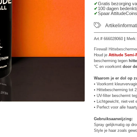
Gratis bezorging v
100 dagen bedenktij
Spaar AttitudeCoins
Artikelinformat
Art.#
666028060
|
Merk
Firewall Hittebescherme
Houd je
Attitude Semi-
bescherming tegen
hitt
°C en voorkomt
door de
Waarom je er dol op zul
• Voorkomt kleurvervagi
• Hittebescherming tot 
• UV-filter beschermt t
• Lichtgewicht, niet-vet
• Perfect voor alle haar
Gebruiksaanwijzing:
Spray gelijkmatig op droo
Style je haar zoals gewo