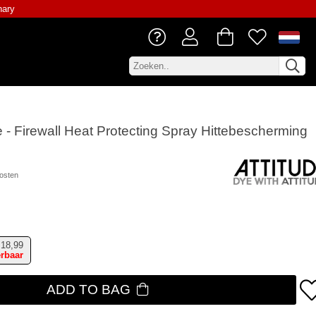
nary
e - Firewall Heat Protecting Spray Hittebescherming
osten
18,99
erbaar
ADD TO BAG