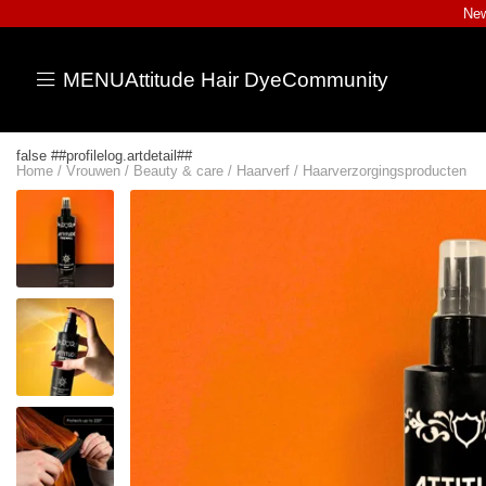
New
MENU
Attitude Hair Dye
Community
false ##profilelog.artdetail##
Home
/
Vrouwen
/
Beauty & care
/
Haarverf
/
Haarverzorgingsproducten