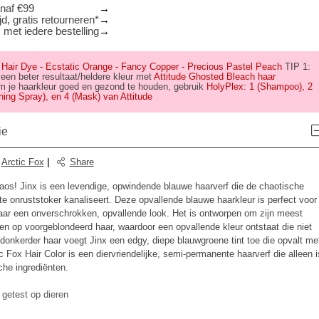
anaf €99
d, gratis retourneren*
 met iedere bestelling
 Hair Dye
- Ecstatic Orange
- Fancy Copper
- Precious Pastel Peach
TIP 1:
 een beter resultaat/heldere kleur met
Attitude Ghosted Bleach haar
m je haarkleur goed en gezond te houden, gebruik
HolyPlex: 1 (Shampoo), 2
shing Spray), en 4 (Mask) van Attitude
ie
:
Arctic Fox
|
Share
haos! Jinx is een levendige, opwindende blauwe haarverf die de chaotische
e onruststoker kanaliseert. Deze opvallende blauwe haarkleur is perfect voor
ar een onverschrokken, opvallende look. Het is ontworpen om zijn meest
ien op voorgeblondeerd haar, waardoor een opvallende kleur ontstaat die niet
 donkerder haar voegt Jinx een edgy, diepe blauwgroene tint toe die opvalt me
tic Fox Hair Color is een diervriendelijke, semi-permanente haarverf die alleen i
he ingrediënten.
 getest op dieren