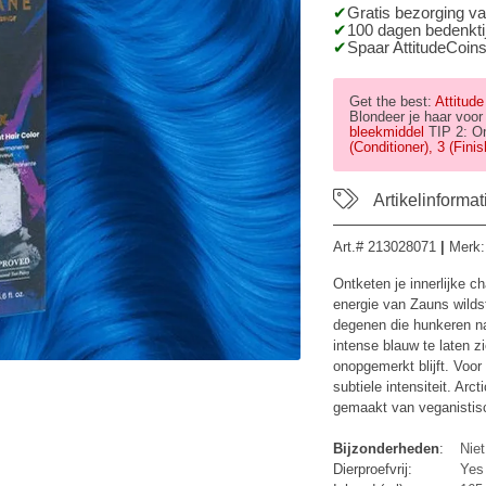
Gratis bezorging v
100 dagen bedenktij
Spaar AttitudeCoins
Get the best:
Attitude
Blondeer je haar voor
bleekmiddel
TIP 2: O
(Conditioner), 3 (Fini
Artikelinformat
Art.#
213028071
|
Merk
Ontketen je innerlijke c
energie van Zauns wildst
degenen die hunkeren na
intense blauw te laten z
onopgemerkt blijft. Voor
subtiele intensiteit. Arc
gemaakt van veganistisc
Bijzonderheden
:
Niet
Dierproefvrij:
Yes