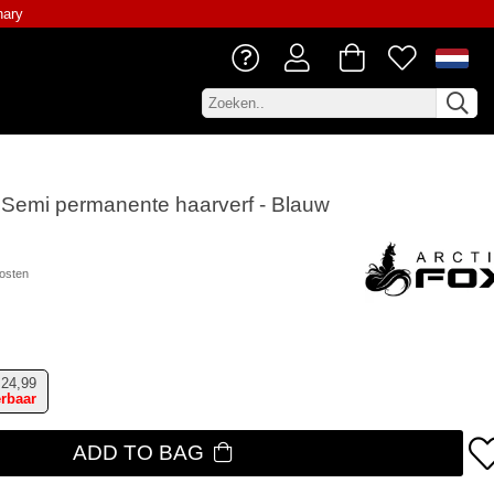
nary
x Semi permanente haarverf - Blauw
osten
24,99
erbaar
ADD TO BAG