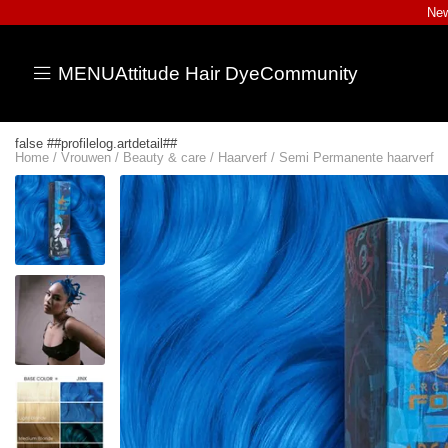
New
MENU
Attitude Hair Dye
Community
false ##profilelog.artdetail##
Home
/
Vrouwen
/
Beauty & care
/
Haarverf
/
Semi Permanente haarverf