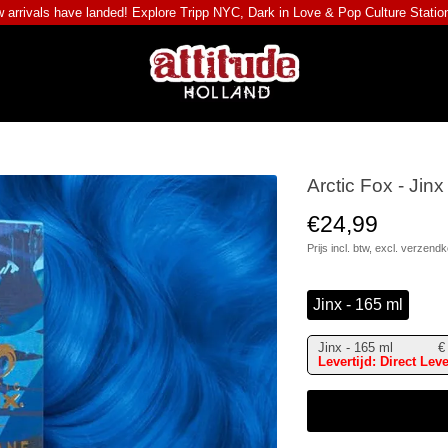
 arrivals have landed! Explore
Tripp NYC
,
Dark in Love
&
Pop Culture Statio
Arctic Fox - Jin
€24,99
Prijs incl. btw, excl.
verzendk
Jinx - 165 ml
Jinx - 165 ml
€
Levertijd: Direct Lev