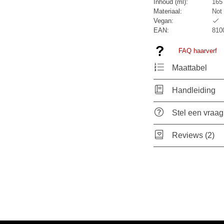
Inhoud (ml):
165
Materiaal:
Not 
Vegan:
EAN:
810
FAQ haarverf
Maattabel
Handleiding
Stel een vraag
Reviews (2)