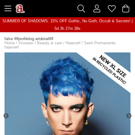
SUMMER OF SHADOWS: 15% OFF Gothic, Nu Goth, Occult & Secrets! |
5d 3h 27m 39s
false ##profilelog.artdetail##
Home
/
Vrouwen
/
Beauty & care
/
Haarverf
/
Semi Permanente
haarverf