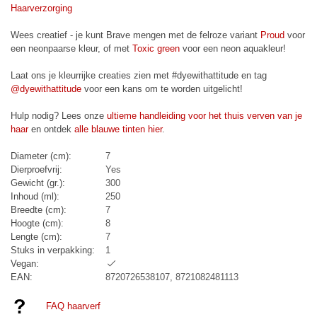
Haarverzorging
Wees creatief - je kunt Brave mengen met de felroze variant
Proud
voor
een neonpaarse kleur, of met
Toxic green
voor een neon aquakleur!
Laat ons je kleurrijke creaties zien met #dyewithattitude en tag
@dyewithattitude
voor een kans om te worden uitgelicht!
Hulp nodig? Lees onze
ultieme handleiding voor het thuis verven van je
haar
en ontdek
alle blauwe tinten hier
.
Diameter (cm):
7
Dierproefvrij:
Yes
Gewicht (gr.):
300
Inhoud (ml):
250
Breedte (cm):
7
Hoogte (cm):
8
Lengte (cm):
7
Stuks in verpakking:
1
Vegan:
EAN:
8720726538107, 8721082481113
FAQ haarverf