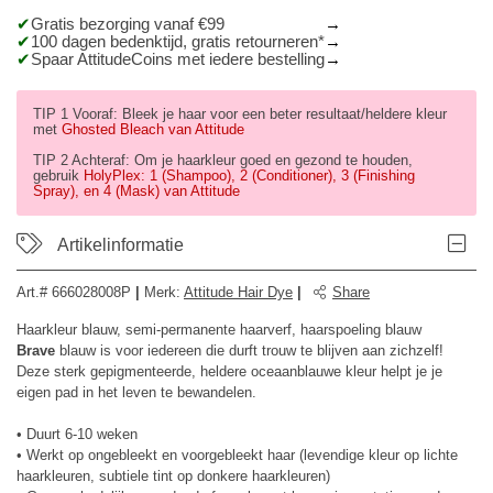
Gratis bezorging vanaf €99
100 dagen bedenktijd, gratis retourneren*
Spaar AttitudeCoins met iedere bestelling
TIP 1 Vooraf: Bleek je haar voor een beter resultaat/heldere kleur
met
Ghosted Bleach van Attitude
TIP 2 Achteraf: Om je haarkleur goed en gezond te houden,
gebruik
HolyPlex: 1 (Shampoo), 2 (Conditioner), 3 (Finishing
Spray), en 4 (Mask) van Attitude
Artikelinformatie
Art.#
666028008P
|
Merk
:
Attitude Hair Dye
|
Share
Haarkleur blauw, semi-permanente haarverf, haarspoeling blauw
Brave
blauw is voor iedereen die durft trouw te blijven aan zichzelf!
Deze sterk gepigmenteerde, heldere oceaanblauwe kleur helpt je je
eigen pad in het leven te bewandelen.
• Duurt 6-10 weken
• Werkt op ongebleekt en voorgebleekt haar (levendige kleur op lichte
haarkleuren, subtiele tint op donkere haarkleuren)