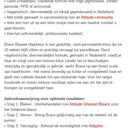
• Geen schadelijke, voedende formule met hoge pigmentatie, zonder
peroxide, PPD of ammoniak.
• Veganistisch, diervriendelijk en lokaal geproduceerd in Nederland
• Met liefde gemaakt in samenwerking met de
Attitude-community
• Voer een test uit op een klein stukje huid en een haarlok voordat u
gaat kleuren.
• Doe-het-zelfvriendelijk, professionele kwaliteit.
Brave Blauwe Haarkleur is een gedurfde, semi-permanente kleur die tot
10 weken blijft zitten en prachtig vervaagt tot pastelblauw. Deze
veganistische, diervriendelijke formule, gemaakt in Nederland, voedt je
haar en zorgt voor een intense kleur zonder het te beschadigen.
Veelzijdig en gemakkelijk in gebruik, werkt Brave op een breed scala
aan haarkleuren - het meest levendig op lichter of voorgebleekt haar en
geeft een subtiele blauwe tint aan donkerder haar. Voor het langst
houdende en meest intense resultaat raden we aan om het aan te
brengen op voorgebleekt haar.
Gebruiksaanwijzing voor optimale resultaten:
• Stap 1: Bleken - Voorbehandelen met
Attitude Ghosted Bleach
voor
het helderste blauw
• Stap 2: Verven - Breng Brave gelijkmatig aan van de wortels tot de
punten
• Stap 3: Verzorging - Behoud de levendigheid met
Holyplex