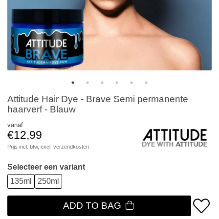
Attitude Hair Dye - Brave Semi permanente
haarverf - Blauw
vanaf
€12,99
Prijs incl. btw, excl.
verzendkosten
Selecteer een variant
135ml
250ml
ADD TO BAG