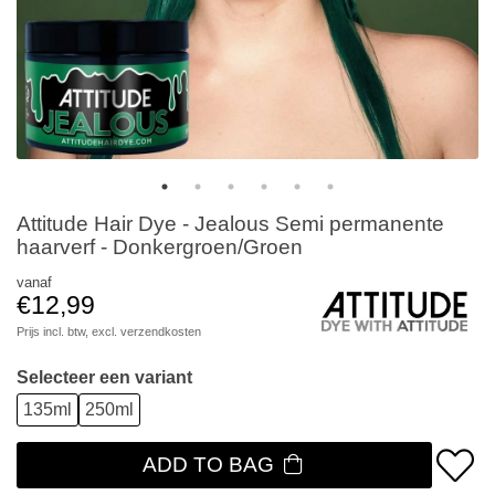
Attitude Hair Dye - Jealous Semi permanente
haarverf - Donkergroen/Groen
vanaf
€12,99
Prijs incl. btw, excl.
verzendkosten
Selecteer een variant
135ml
250ml
ADD TO BAG