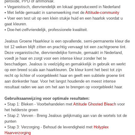
peroxide, PPD of ammoniak.
• Veganistisch, diervriendelijk en lokaal geproduceerd in Nederland
• Met liefde gemaakt in samenwerking met de
Attitude-community
• Voer een test uit op een klein stukje huid en een haarlok voordat u
gaat kleuren.
• Doe-het-zelfvriendelijk, professionele kwaliteit.
Jealous Groene Haarkleur is een opvallende, semi-permanente kleur die
tot 12 weken blijft zitten en prachtig vervaagt tot een zachtgroene tint.
Deze veganistische, diervriendelijke formule, gemaakt in Nederland,
voedt je haar en zorgt voor een intense kleur zonder het te
beschadigen. Jealous is veelzijdig en gemakkelijk in gebruik en werkt
op een breed scala aan haarkleuren. De kleur komt het best tot zijn
recht op lichter of voorgebleekt haar en geeft een subtiele groene tint
aan donkerder haar. Voor het langst houdende en meest intense
resultaat raden we aan om het aan te brengen op voorgebleekt haar.
Gebruiksaanwijzing voor optimale resultaten:
• Stap 1: Bleken - Voorbehandelen met
Attitude Ghosted Bleach
voor
het helderste groen
• Stap 2: Verven - Breng Jealous gelijkmatig aan van de wortels tot de
punten
• Stap 3: Verzorging - Behoud de levendigheid met
Holyplex
Haarverzorging