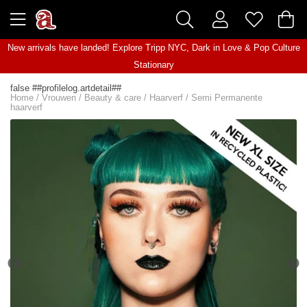
New arrivals have landed! Explore
Tripp NYC
,
Dark in Love
&
Pop Culture
Stationary
false ##profilelog.artdetail##
Home
/
Vrouwen
/
Beauty & care
/
Haarverf
/
Semi Permanente
haarverf