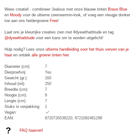
Wees creatief - combineer Jealous met onze blauwe tinten
Brave Blue
en
Moody
voor de ultieme zeemeermin-look, of voeg een vleugje donker
toe aan ons heldergroene
Free
!
Laat ons je kleurrijke creaties zien met #dyewithattitude en tag
@dyewithattitude
voor een kans om te worden uitgelicht!
Hulp nodig? Lees onze
ultieme handleiding voor het thuis verven van je
haar
en ontdek
alle groene tinten hier
.
Diameter (cm):
7
Dierproefvrij:
Yes
Gewicht (gr.):
160
Inhoud (ml):
250
Breedte (cm):
7
Hoogte (cm):
8
Lengte (cm):
7
Stuks in verpakking:
1
Vegan:
EAN:
8720726538220, 8721082481298
FAQ haarverf