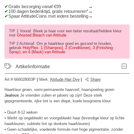
Gratis bezorging vanaf €99
100 dagen bedenktijd, gratis retourneren*
Spaar AttitudeCoins met iedere bestelling
TIP 1 Vooraf: Bleek je haar voor een beter resultaat/heldere kleur
met
Ghosted Bleach van Attitude
TIP 2 Achteraf: Om je haarkleur goed en gezond te houden,
gebruik
HolyPlex: 1 (Shampoo), 2 (Conditioner), 3 (Finishing
Spray), en 4 (Mask) van Attitude
Artikelinformatie
Art.#
666028003P
|
Merk
:
Attitude Hair Dye
|
Share
Haarkleur groen, semi-permanente haarverf, haarspoeling groen
Jealous
Je vrienden zullen er jaloers op zijn! Deze sterk
gepigmenteerde, rijke tint is een diepe, koele bosgroene kleur.
• Duurt 8-12 weken
• Werkt op ongebleekt en voorgebleekt haar (levendige kleur op lichte
haarkleuren, subtiele tint op donkere haarkleuren)
• Geen schadelijke, voedende formule met hoge pigmentatie, zonder