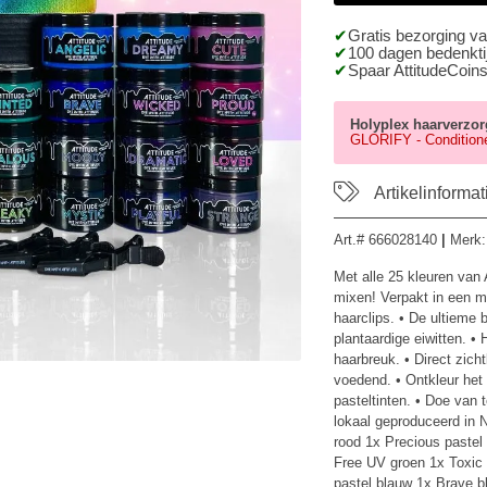
Gratis bezorging v
100 dagen bedenktij
Spaar AttitudeCoins
Holyplex haarverzor
GLORIFY - Condition
Artikelinformat
Art.#
666028140
|
Merk
Met alle 25 kleuren van 
mixen! Verpakt in een mo
haarclips. • De ultieme
plantaardige eiwitten. •
haarbreuk. • Direct zicht
voedend. • Ontkleur het
pasteltinten. • Doe van 
lokaal geproduceerd in 
rood 1x Precious pastel
Free UV groen 1x Toxic 
pastel blauw 1x Brave 