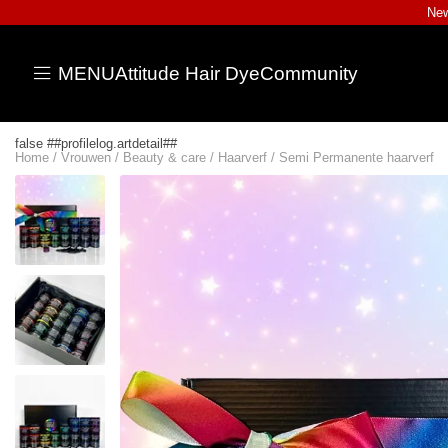
New
MENU
Attitude Hair Dye
Community
false ##profilelog.artdetail##
Home
/
Vrouwen
/
Beauty & care
/
Haarverf
/
Semi Permanente haarverf