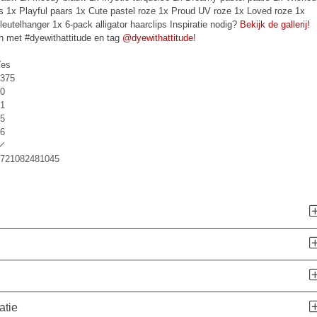
s 1x Playful paars 1x Cute pastel roze 1x Proud UV roze 1x Loved roze 1x
leutelhanger 1x 6-pack alligator haarclips Inspiratie nodig?
Bekijk de gallerij!
en met #dyewithattitude en tag
@dyewithattitude
!
es
375
0
1
5
6
721082481045
atie