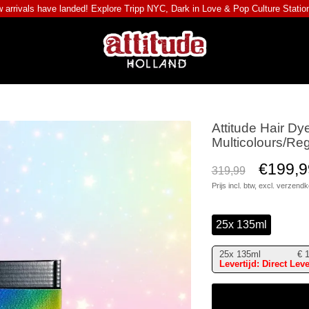
 arrivals have landed! Explore
Tripp NYC
,
Dark in Love
&
Pop Culture Statio
Attitude Hair D
Multicolours/R
€199,9
319,99
Prijs incl. btw, excl.
verzendk
25x 135ml
25x 135ml
€
Levertijd: Direct Lev