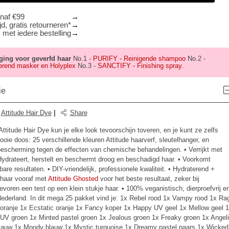
anaf €99
d, gratis retourneren*
 met iedere bestelling
ging voor geverfd haar
No.1 -
PURIFY - Reinigende shampoo
No.2 -
erend masker en Holyplex
No.3 -
SANCTIFY - Finishing spray.
ie
:
Attitude Hair Dye
|
Share
Attitude Hair Dye kun je elke look tevoorschijn toveren, en je kunt ze zelfs
oie doos: 25 verschillende kleuren Attitude haarverf, sleutelhanger, en
 bescherming tegen de effecten van chemische behandelingen. • Verrijkt met
 Hydrateert, herstelt en beschermt droog en beschadigd haar. • Voorkomt
bare resultaten. • DIY-vriendelijk, professionele kwaliteit. • Hydraterend +
 haar vooraf met
Attitude Ghosted
voor het beste resultaat, zeker bij
tevoren een test op een klein stukje haar. • 100% veganistisch, dierproefvrij e
Nederland. In dit mega 25 pakket vind je: 1x Rebel rood 1x Vampy rood 1x Ra
 oranje 1x Ecstatic oranje 1x Fancy koper 1x Happy UV geel 1x Mellow geel 
UV groen 1x Minted pastel groen 1x Jealous groen 1x Freaky groen 1x Angel
blauw 1x Moody blauw 1x Mystic turquoise 1x Dreamy pastel paars 1x Wicked