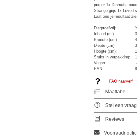
purper 1x Dramatic paar
Strange grijs 1x Loved s
Laat ons je resultaat zi
Dierproefvrij:
Y
Inhoud (ml):
3
Breedte (cm):
4
Diepte (cm):
3
Hoogte (cm):
1
Stuks in verpakking:
1
Vegan:
EAN:
8
FAQ haarverf
Maattabel
Stel een vraag
Reviews
Voorraadnotific