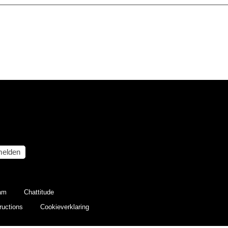
elden
eam
Chattitude
ructions
Cookieverklaring