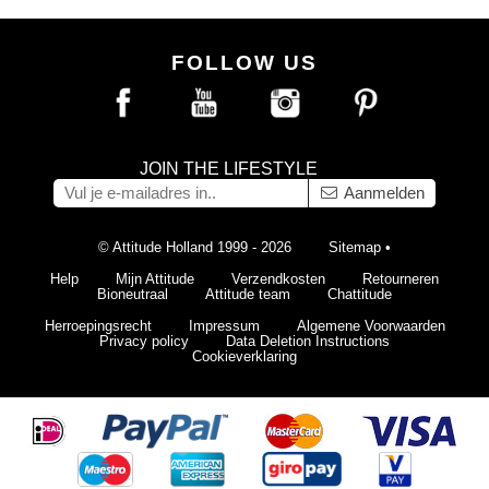
FOLLOW US
JOIN THE LIFESTYLE
Aanmelden
© Attitude Holland 1999 - 2026
Sitemap
•
Help
Mijn Attitude
Verzendkosten
Retourneren
Bioneutraal
Attitude team
Chattitude
Herroepingsrecht
Impressum
Algemene Voorwaarden
Privacy policy
Data Deletion Instructions
Cookieverklaring