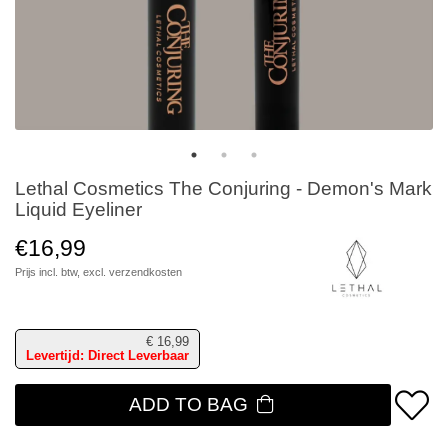
Lethal Cosmetics The Conjuring - Demon's Mark
Liquid Eyeliner
€16,99
Prijs incl. btw, excl.
verzendkosten
€
16,99
Levertijd: Direct Leverbaar
ADD TO BAG