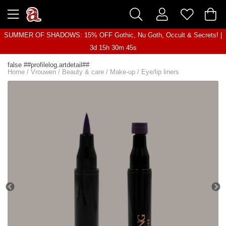
SUMMER OF SHADOWS: 15% OFF Gothic, Nu Goth, Occult & Secrets! |
3d 15h 30m 44s
false ##profilelog.artdetail##
Home
/
Vrouwen
/
Beauty & care
/
Make-up
/
Eye/lip liners