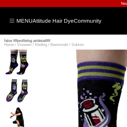
New
MENU
Attitude Hair Dye
Community
false ##profilelog.artdetail##
Home
/
Vrouwen
/
Kleding
/
Beenmode
/
Sokken