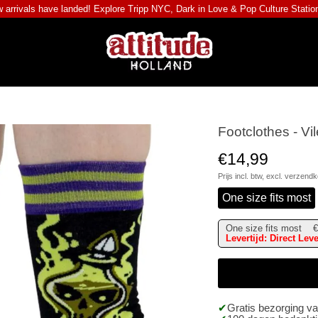
 arrivals have landed! Explore
Tripp NYC
,
Dark in Love
&
Pop Culture Statio
Footclothes - Vi
€14,99
Prijs incl. btw, excl.
verzendk
One size fits most
One size fits most
€
Levertijd: Direct Lev
Gratis bezorging v