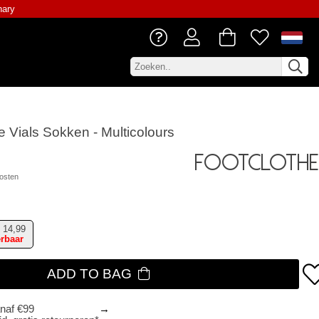
nary
le Vials Sokken - Multicolours
Footclothe
osten
14,99
erbaar
ADD TO BAG
anaf €99