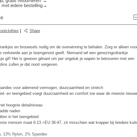
d, gratis retourneren*
 met iedere bestelling
ie
ootclothes
|
Share
 drankjes en brouwsels nodig om de overwinning te behalen. Zorg er alleen voo
 de verkeerde aan je teamgenoot geeft. Niemand wil een genezingsdrankje
sje gif! Het is gewoon gênant om per ongeluk je wapen te betoveren met een
lins zullen je dat nooit vergeven.
pandex voor ademend vermogen, duurzaamheid en stretch
hiel- en teengebied voegt duurzaamheid en comfort toe waar de meeste nieuw
het hoogste detailniveau
ladde naden
ten in het teengebied
este mensen maat 6-13 =EU 36-47, zit misschien wat krapper bij bredere kuit
, 13% Nylon, 2% Spandex