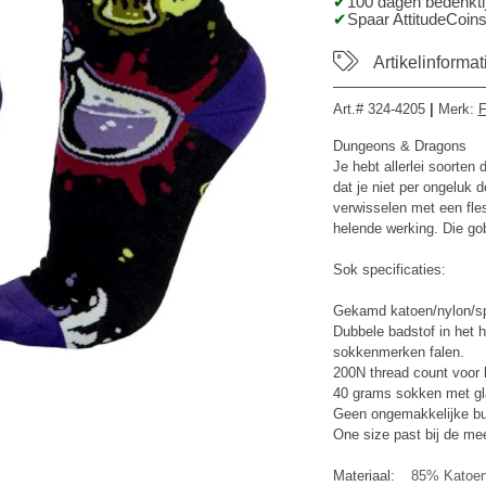
100 dagen bedenktij
Spaar AttitudeCoins
Artikelinformat
Art.#
324-4205
|
Merk
:
F
Dungeons & Dragons
Je hebt allerlei soorten
dat je niet per ongeluk
verwisselen met een fle
helende werking. Die gob
Sok specificaties:
Gekamd katoen/nylon/s
Dubbele badstof in het 
sokkenmerken falen.
200N thread count voor 
40 grams sokken met g
Geen ongemakkelijke bul
One size past bij de me
Materiaal:
85% Katoen