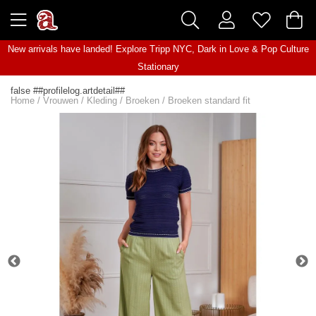
New arrivals have landed! Explore
Tripp NYC
,
Dark in Love
&
Pop Culture
Stationary
false ##profilelog.artdetail##
Home
/
Vrouwen
/
Kleding
/
Broeken
/
Broeken standard fit