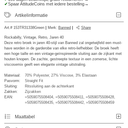
Spaar AttitudeCoins met iedere bestelling
Artikelinformatie
Art.#
153TR31338Green
|
Merk
:
Banned
|
Share
Rockabilly, Vintage, Retro, Jaren 40
Deze retro broek in jaren 40-stijl van Banned zal ongetwijfeld een must-
have worden in de garderobe van elke retro-liefhebber. De broek heeft
een hoge taille en een vintage-geïnspireerde sluiting aan de zijkant met
houten knopen. De zachte, gestreepte textuur in een zomerse, lichte
viscosemix geeft een elegante vintage uitstraling.
Materiaal:
70% Polyester, 27% Viscose, 3% Elastaan
Pasvorm:
Straight Fit
Sluiting:
Ritssluiting aan de achterkant
Zakken:
Zijzakken
EAN:
=5059075508404, =5059075508411, =5059075508428,
=5059075508435, =5059075508442, =5059075508459
Maattabel