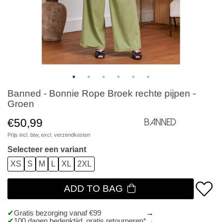
Banned - Bonnie Rope Broek rechte pijpen -
Groen
€50,99
Banned
Prijs incl. btw, excl.
verzendkosten
Selecteer een variant
XS
S
M
L
XL
2XL
ADD TO BAG
Gratis bezorging vanaf €99
100 dagen bedenktijd, gratis retourneren*