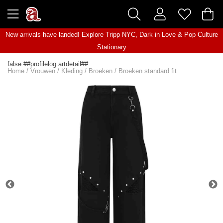
New arrivals have landed! Explore
Tripp NYC
,
Dark in Love
&
Pop Culture
Stationary
false ##profilelog.artdetail##
Home
/
Vrouwen
/
Kleding
/
Broeken
/
Broeken standard fit