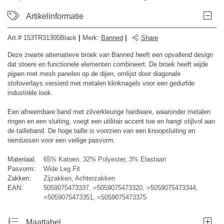
Artikelinformatie
Art.#
153TR31305Black
|
Merk
:
Banned
|
Share
Deze zwarte alternatieve broek van Banned heeft een opvallend design
dat stoere en functionele elementen combineert. De broek heeft wijde
pijpen met mesh panelen op de dijen, omlijst door diagonale
stofoverlays versierd met metalen klinknagels voor een gedurfde
industriële look.
Een afneembare band met zilverkleurige hardware, waaronder metalen
ringen en een sluiting, voegt een utilitair accent toe en hangt stijlvol aan
de tailleband. De hoge taille is voorzien van een knoopsluiting en
riemlussen voor een veilige pasvorm.
Materiaal:
65% Katoen, 32% Polyester, 3% Elastaan
Pasvorm:
Wide Leg Fit
Zakken:
Zijzakken, Achterzakken
EAN:
5059075473337, =5059075473320, =5059075473344,
=5059075473351, =5059075473375
Maattabel