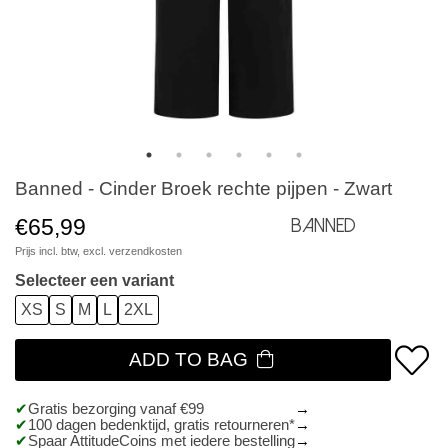
Banned - Cinder Broek rechte pijpen - Zwart
€65,99
Banned
Prijs incl. btw, excl.
verzendkosten
Selecteer een variant
XS
S
M
L
2XL
ADD TO BAG
Gratis bezorging vanaf €99
100 dagen bedenktijd, gratis retourneren*
Spaar AttitudeCoins met iedere bestelling