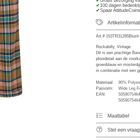
Gratis bezorging v
100 dagen bedenktij
Spaar AttitudeCoins
Artikelinformat
Art.#
153TR31285Blush
Rockabilly, Vintage
Dit is een prachtige Ban
plooidetail aan de voork
groenblauw en mosterdge
in combinatie met een ge
Materiaal:
90% Polyes
Pasvorm:
Wide Leg Fi
EAN:
5059075464
505907546
Maattabel
Stel een vraag