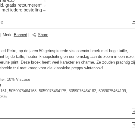
anaf €99
d, gratis retourneren*
 met iedere bestelling
ie
|
Merk
:
Banned
|
Share
ned Retro, op de jaren 50 geïnspireerde viscosemix broek met hoge taille,
ant bij de taille, houten knoopsluiting en een omslag aan de zoom in een roze,
ruite print. Deze broek heeft veel karakter en charme. Ze zouden prachtig zi
breide trui met kraag voor die klassieke preppy winterlook!
ter, 10% Viscose
t
151, 5059075464168, 5059075464175, 5059075464182, 5059075464199,
4205