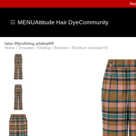
New
MENU
Attitude Hair Dye
Community
false ##profilelog.artdetail##
Home
/
Vrouwen
/
Kleding
/
Broeken
/
Broeken standard fit