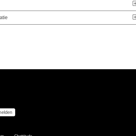
atie
elden