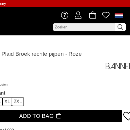
nary
 Plaid Broek rechte pijpen - Roze
Banne
osten
ant
L
XL
2XL
ADD TO BAG