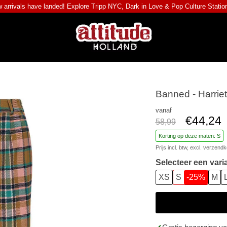
 arrivals have landed! Explore
Tripp NYC
,
Dark in Love
&
Pop Culture Statio
Banned - Harriet
vanaf
€44,24
58,99
Korting op deze maten: S
Prijs incl. btw, excl.
verzendk
Selecteer een vari
XS
S
-25%
M