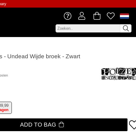
nary
s - Undead Wijde broek - Zwart
osten
09,99
dagen
ADD TO BAG