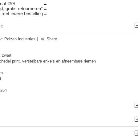
anaf €99
d, gratis retourneren*
 met iedere bestelling
ie
k
:
Poizen Industries
|
Share
 zwart
chedel print, verstelbare enkels en afneembare riemen
en
t
1264