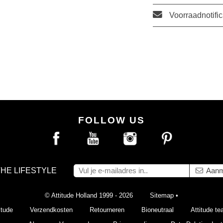
Voorraadnotific
FOLLOW US
THE LIFESTYLE
Aanm
© Attitude Holland 1999 - 2026
Sitemap
•
itude
Verzendkosten
Retourneren
Bioneutraal
Attitude t