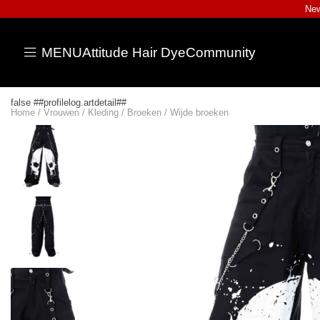
New
MENU
Attitude Hair Dye
Community
false ##profilelog.artdetail##
Home
/
Vrouwen
/
Kleding
/
Broeken
/
Wijde broeken