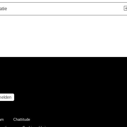
atie
elden
eam
Chattitude