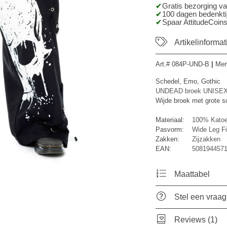
Gratis bezorging v
100 dagen bedenktij
Spaar AttitudeCoins
Artikelinformat
Art.#
084P-UND-B
|
Mer
Schedel, Emo, Gothic
UNDEAD broek UNISEX
Wijde broek met grote s
Materiaal:
100% Kato
Pasvorm:
Wide Leg Fi
Zakken:
Zijzakken
EAN:
508194457
Maattabel
Stel een vraag
Reviews (1)