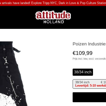
 arrivals have landed! Explore
Tripp NYC
,
Dark in Love
&
Pop Culture Statio
Poizen Industrie
€109,99
Prijs incl. btw, excl.
verzendk
38/34 inch
38/34 inch
€
1
Levertijd: 5-10 werk