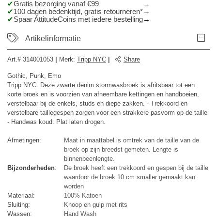
Gratis bezorging vanaf €99
100 dagen bedenktijd, gratis retourneren*
Spaar AttitudeCoins met iedere bestelling
Artikelinformatie
Art.#
314001053
|
Merk
:
Tripp NYC
|
Share
Gothic, Punk, Emo
Tripp NYC. Deze zwarte denim stormwasbroek is afritsbaar tot een
korte broek en is voorzien van afneembare kettingen en handboeien,
verstelbaar bij de enkels, studs en diepe zakken. - Trekkoord en
verstelbare taillegespen zorgen voor een strakkere pasvorm op de taille
- Handwas koud. Plat laten drogen.
Afmetingen:
Maat in maattabel is omtrek van de taille van de
broek op zijn breedst gemeten. Lengte is
binnenbeenlengte.
Bijzonderheden
:
De broek heeft een trekkoord en gespen bij de taille
waardoor de broek 10 cm smaller gemaakt kan
worden
Materiaal:
100% Katoen
Sluiting:
Knoop en gulp met rits
Wassen:
Hand Wash