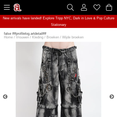
New arrivals have landed! Explore
Tripp NYC
,
Dark in Love
&
Pop Culture
Stationary
false ##profilelog.artdetail##
Home
/
Vrouwen
/
Kleding
/
Broeken
/
Wijde broeken