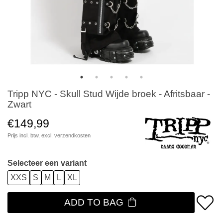
Tripp NYC - Skull Stud Wijde broek - Afritsbaar -
Zwart
€149,99
Prijs incl. btw, excl.
verzendkosten
Selecteer een variant
XXS
S
M
L
XL
ADD TO BAG