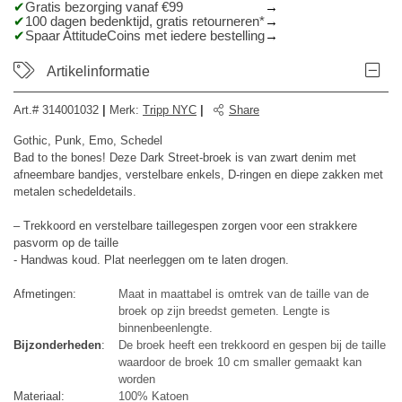
Gratis bezorging vanaf €99
100 dagen bedenktijd, gratis retourneren*
Spaar AttitudeCoins met iedere bestelling
Artikelinformatie
Art.#
314001032
|
Merk
:
Tripp NYC
|
Share
Gothic, Punk, Emo, Schedel
Bad to the bones! Deze Dark Street-broek is van zwart denim met
afneembare bandjes, verstelbare enkels, D-ringen en diepe zakken met
metalen schedeldetails.
– Trekkoord en verstelbare taillegespen zorgen voor een strakkere
pasvorm op de taille
- Handwas koud. Plat neerleggen om te laten drogen.
Afmetingen:
Maat in maattabel is omtrek van de taille van de
broek op zijn breedst gemeten. Lengte is
binnenbeenlengte.
Bijzonderheden
:
De broek heeft een trekkoord en gespen bij de taille
waardoor de broek 10 cm smaller gemaakt kan
worden
Materiaal:
100% Katoen