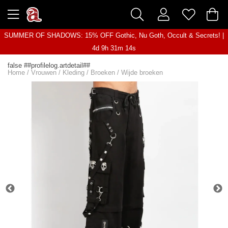
SUMMER OF SHADOWS: 15% OFF Gothic, Nu Goth, Occult & Secrets! |
4d 9h 31m 14s
false ##profilelog.artdetail##
Home
/
Vrouwen
/
Kleding
/
Broeken
/
Wijde broeken