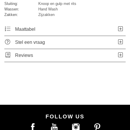
Sluiting:
Knoop en gulp met rits
Wassen:
Hand Wash
Zakken:
Zijzakken
Maattabel
Stel een vraag
Reviews
FOLLOW US