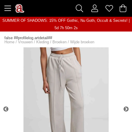
SUMMER OF SHADOWS: 15% OFF Gothic, Nu Goth, Occult & Secrets! |
5d 7h 50m 2s
false ##profilelog.artdetail##
Home
/
Vrouwen
/
Kleding
/
Broeken
/
Wijde broeken