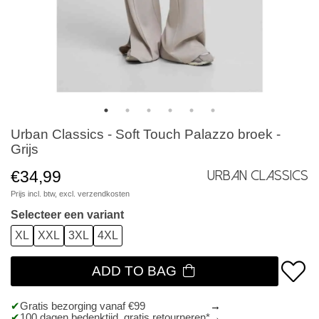
Urban Classics - Soft Touch Palazzo broek -
Grijs
€34,99
Urban Classics
Prijs incl. btw, excl.
verzendkosten
Selecteer een variant
XL
XXL
3XL
4XL
ADD TO BAG
Gratis bezorging vanaf €99
100 dagen bedenktijd, gratis retourneren*