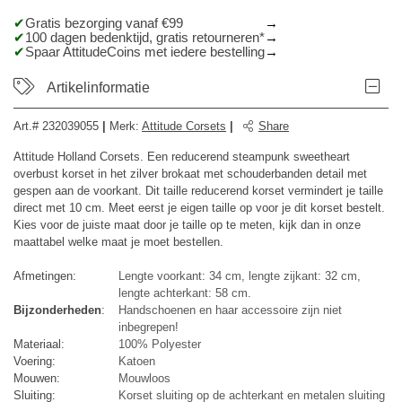
Gratis bezorging vanaf €99
100 dagen bedenktijd, gratis retourneren*
Spaar AttitudeCoins met iedere bestelling
Artikelinformatie
Art.#
232039055
|
Merk
:
Attitude Corsets
|
Share
Attitude Holland Corsets. Een reducerend steampunk sweetheart
overbust korset in het zilver brokaat met schouderbanden detail met
gespen aan de voorkant. Dit taille reducerend korset vermindert je taille
direct met 10 cm. Meet eerst je eigen taille op voor je dit korset bestelt.
Kies voor de juiste maat door je taille op te meten, kijk dan in onze
maattabel welke maat je moet bestellen.
Afmetingen:
Lengte voorkant: 34 cm, lengte zijkant: 32 cm,
lengte achterkant: 58 cm.
Bijzonderheden
:
Handschoenen en haar accessoire zijn niet
inbegrepen!
Materiaal:
100% Polyester
Voering:
Katoen
Mouwen:
Mouwloos
Sluiting:
Korset sluiting op de achterkant en metalen sluiting