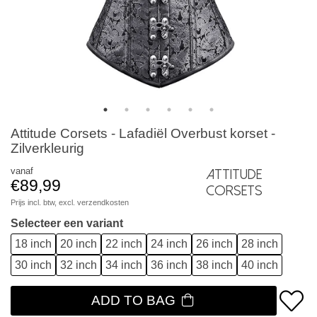
Attitude Corsets - Lafadiël Overbust korset -
Zilverkleurig
vanaf
Attitude
€89,99
Corsets
Prijs incl. btw, excl.
verzendkosten
Selecteer een variant
18 inch
20 inch
22 inch
24 inch
26 inch
28 inch
30 inch
32 inch
34 inch
36 inch
38 inch
40 inch
ADD TO BAG