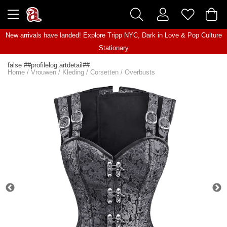
New arrivals have landed! Explore
Tripp NYC
,
Dark in Love
&
Pop Culture
Stationary
false ##profilelog.artdetail##
Home
/
Vrouwen
/
Kleding
/
Corsetten
/
Overbusts